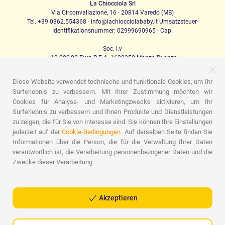
La Chiocciola Srl
Via Circonvallazione, 16 - 20814 Varedo (MB)
Tel. +39 0362.554368 - info@lachiocciolababy.it Umsatzsteuer-
Identifikationsnummer: 02999690965 - Cap.
Soc. i.v
. 10.200,00 Euro R.E.A. 1622350 Monza Brianza
Diese Website verwendet technische und funktionale Cookies, um Ihr
Surferlebnis zu verbessern. Mit Ihrer Zustimmung möchten wir
PRODOTTI
Cookies für Analyse- und Marketingzwecke aktivieren, um Ihr
Surferlebnis zu verbessern und Ihnen Produkte und Dienstleistungen
Ich laufe
Kindersitze
Das Haus
Babynahrung
Schlafen
Babyhygiene
Mama und Baby
Bekleidung
zu zeigen, die für Sie von Interesse sind. Sie können Ihre Einstellungen
Spiel
Geschenk-Karte
Set für Babys
Geschenk-Ideen
jederzeit auf der
Cookie-Bedingungen.
Auf derselben Seite finden Sie
Zimmer für Kinder
Werbeaktionen
Werbeaktionen
Marchi
Informationen über die Person, die für die Verwaltung Ihrer Daten
verantwortlich ist, die Verarbeitung personenbezogener Daten und die
ASSISTENZA
Zwecke dieser Verarbeitung.
Wer wir sind
Kontakte
Liste der Geburten
Blog
Assistenz
Sendungen
Zahlungen
Faq
Einkaufsführer
Verkaufsbedingungen
Retourenmanagement
Akzeptieren
Datenschutzrichtlinie
Cookie-Richtlinie