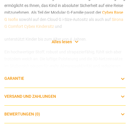
ermöglicht es Ihnen, das Kind in absoluter Sicherheit auf eine Reise
mitzunehmen. Als Teil der Modular G-Familie passt der
Cybex Base
G Isofix
sowohl auf den Cloud G i-Size-Autositz als auch auf
Sirona
G Comfort Cybex Kindersitz
und
unterstützt Kinder bis zum Alter von 4 Jahren.
Alles lesen
Ein hochwertiger Stoff, robust und strapazierfähig, fühlt sich aber
trotzdem weich an. Die luftige Polsterung und die 3D-Netzeinsätze
im Sitzbereich sorgen für
mehr Atmungsaktivität und reduzieren
GARANTIE
das Schwitzen
Die wichtigsten Funktionen:
VERSAND UND ZAHLUNGEN
Von der Geburt bis 24 Monate (40-87 cm; maximal 13 kg)
Ergonomische Position, vollständig liegend im Auto und auf
BEWERTUNGEN (0)
dem Kinderwagengestell
Einfaches Ein- und Aussteigen aus dem Auto dank der 180°-