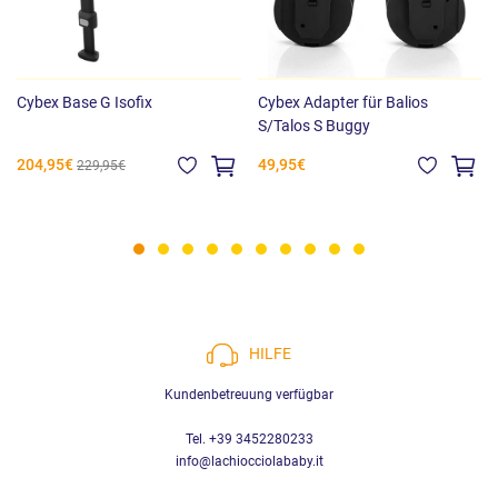
Cybex Base G Isofix
Cybex Adapter für Balios
S/Talos S Buggy
204,95€
49,95€
229,95€
HILFE
Kundenbetreuung verfügbar
Tel. +39 3452280233
info@lachiocciolababy.it