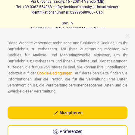
Via Circonvallazione, 16 - 20814 Varedo (MB)
Tel. +39 0362.554368 - info@lachiocciolababy.it Umsatzsteuer-
Identifikationsnummer: 02999690965 - Cap.
Soc. i.v
. 10.200,00 Euro R.E.A. 1622350 Monza Brianza
Diese Website verwendet technische und funktionale Cookies, um Ihr
Surferlebnis zu verbessern. Mit Ihrer Zustimmung möchten wir
PRODOTTI
Cookies für Analyse- und Marketingzwecke aktivieren, um Ihr
Surferlebnis zu verbessern und Ihnen Produkte und Dienstleistungen
Ich laufe
Kindersitze
Das Haus
Babynahrung
Schlafen
Babyhygiene
Mama und Baby
Bekleidung
zu zeigen, die für Sie von Interesse sind. Sie können Ihre Einstellungen
Spiel
Geschenk-Karte
Set für Babys
Geschenk-Ideen
jederzeit auf der
Cookie-Bedingungen.
Auf derselben Seite finden Sie
Zimmer für Kinder
Werbeaktionen
Werbeaktionen
Marchi
Informationen über die Person, die für die Verwaltung Ihrer Daten
verantwortlich ist, die Verarbeitung personenbezogener Daten und die
ASSISTENZA
Zwecke dieser Verarbeitung.
Wer wir sind
Kontakte
Liste der Geburten
Blog
Assistenz
Sendungen
Zahlungen
Faq
Einkaufsführer
Verkaufsbedingungen
Retourenmanagement
Akzeptieren
Datenschutzrichtlinie
Cookie-Richtlinie
Präferenzen