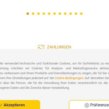
ZAHLUNGEN
Große Auswahl an Zahlungen:
Liefe
Kreditkarten, Banküberweisung, PayPal und
te verwendet technische und funktionale Cookies, um Ihr Surferlebnis zu ver
Nachnahme.
Koste
immung möchten wir Cookies für Analyse- und Marketingzwecke aktivie
Kost
 zu verbessern und Ihnen Produkte und Dienstleistungen zu zeigen, die für Sie 
nnen Ihre Einstellungen jederzeit auf der
Cookie-Bedingungen.
Auf derselben Sei
n über die Person, die für die Verwaltung Ihrer Daten verantwortlich ist, die
ogener Daten und die Zwecke dieser Verarbeitung.
Akzeptieren
Präferenz