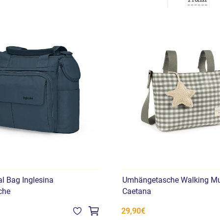
al Bag Inglesina
Umhängetasche Walking 
che
Caetana
29,90€