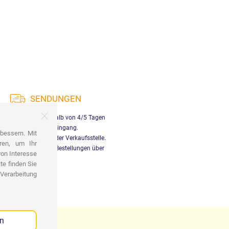
SENDUNGEN
rung in Italien innerhalb von 4/5 Tagen
nach Zahlungseingang.
bessern. Mit
nlose Abholung an der Verkaufsstelle.
ren, um Ihr
enloser Versand für Bestellungen über
von Interesse
29,90€
te finden Sie
 Verarbeitung
en