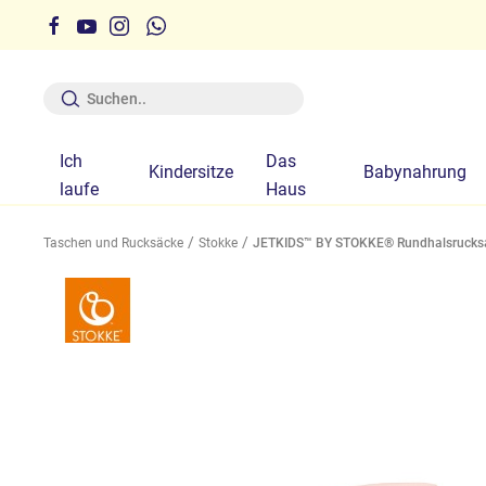
erhalb der auf der Website angegebenen Zeiten ist nicht
garantiert
Ich
Das
Kindersitze
Babynahrung
laufe
Haus
Taschen und Rucksäcke
Stokke
JETKIDS™ BY STOKKE® Rundhalsrucks