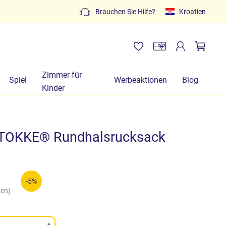
Kostenlose Angebote: schreiben Sie an
info@lachiocci
Brauchen Sie Hilfe?
Kroatien
3452280233
Zimmer für
Spiel
Werbeaktionen
Blog
Kinder
TOKKE® Rundhalsrucksack
-5%
ten)