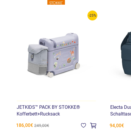
-25%
JETKIDS™ PACK BY STOKKE®
Electa Du
Kofferbett+Rucksack
Schalttas
186,00€
94,00€
249,00€