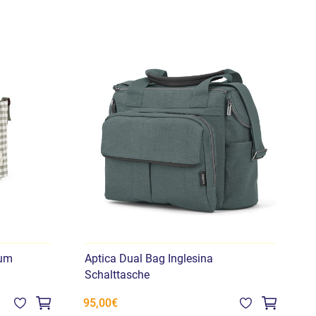
Mum
Aptica Dual Bag Inglesina
D
Schalttasche
95,00€
9