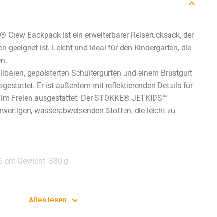
rew Backpack ist ein erweiterbarer Reiserucksack, der
en geeignet ist. Leicht und ideal für den Kindergarten, die
en.
ellbaren, gepolsterten Schultergurten und einem Brustgurt
estattet. Er ist außerdem mit reflektierenden Details für
t im Freien ausgestattet. Der STOKKE® JETKIDS™
wertigen, wasserabweisenden Stoffen, die leicht zu
6 cm Gewicht: 380 g
Alles lesen