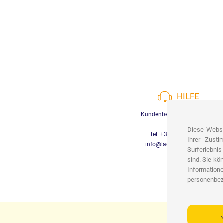
HILFE
Kundenbetreuung verfügbar
Diese Websi
Tel. +39 3452280233
Ihrer Zust
info@lachiocciolababy.it
Surferlebnis
sind. Sie kö
Informatione
personenbez