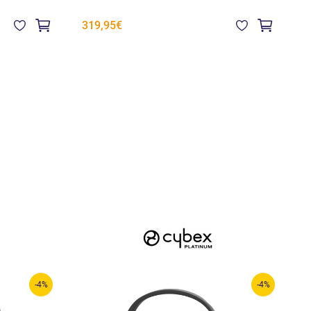
2
319,95€
-4%
-4%