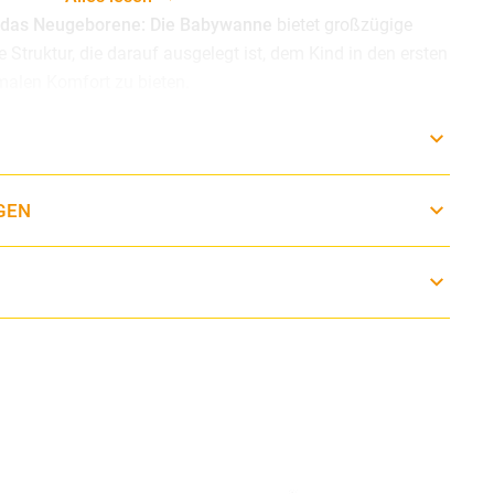
r das Neugeborene: Die Babywanne
bietet großzügige
truktur, die darauf ausgelegt ist, dem Kind in den ersten
len Komfort zu bieten.
w-Fenster:
Zwei zu öffnende Netzfenster verbessern die
rmöglichen es dem Kind, einen Panoramablick nach
el zu genießen.
ze:
Die Innenmatratze aus weichem Schaumstoff sorgt
GEN
und gut belüftete Umgebung, in der sich das Neugeborene
Sonnenschutz:
Das ausziehbare Verdeck schützt das Kind
utzes
vor der Sonne und verfügt über ein ausziehbares
en bei Spaziergängen.
:
Die Babywanne hat einen in das
Verdeck integrierten
icht angehoben
und transportiert werden kann.
schluss:
In der praktischen Fronttasche können Sie kleine
 bei Ausflügen mit dem Kind nützlich sind.