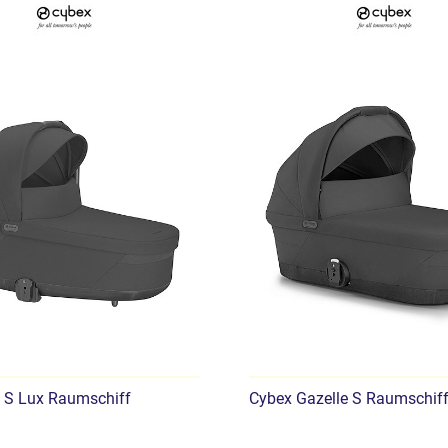
Technische Spezifikatione
Anwendung:
ab der Ge
Maximales Gewicht de
Gewicht des Raumschi
Polster:
maschinenwaschb
Inhalt der Packung:
Lux Carry Babybett R
Atmungsaktive Matrat
Regenschutz
 S Lux Raumschiff
Cybex Gazelle S Raumschif
Bedienungsanleitung