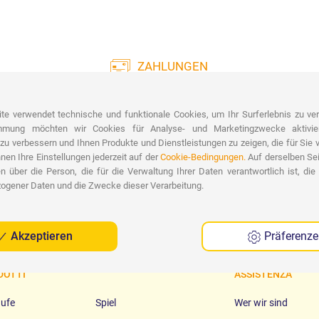
ZAHLUNGEN
Große Auswahl an Zahlungen:
Liefe
Kreditkarten, Banküberweisung, PayPal und
te verwendet technische und funktionale Cookies, um Ihr Surferlebnis zu ver
Nachnahme.
Koste
immung möchten wir Cookies für Analyse- und Marketingzwecke aktivie
Kost
 zu verbessern und Ihnen Produkte und Dienstleistungen zu zeigen, die für Sie 
nnen Ihre Einstellungen jederzeit auf der
Cookie-Bedingungen.
Auf derselben Sei
n über die Person, die für die Verwaltung Ihrer Daten verantwortlich ist, die
ogener Daten und die Zwecke dieser Verarbeitung.
Akzeptieren
Präferenz
DOTTI
ASSISTENZA
aufe
Spiel
Wer wir sind