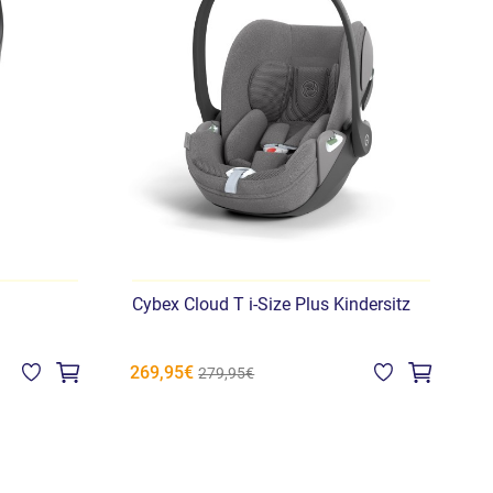
Cybex Cloud T i-Size Plus Kindersitz
C
A
269,95€
5
279,95€