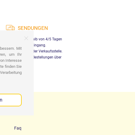
SENDUNGEN
rung in Italien innerhalb von 4/5 Tagen
nach Zahlungseingang.
bessern. Mit
nlose Abholung an der Verkaufsstelle.
ren, um Ihr
enloser Versand für Bestellungen über
von Interesse
29,90€
te finden Sie
 Verarbeitung
en
Faq