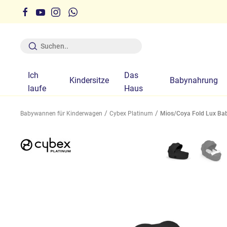
erhalb der auf der Website angegebenen Zeiten ist nicht
garantiert
Ich
Das
Kindersitze
Babynahrung
laufe
Haus
Babywannen für Kinderwagen
Cybex Platinum
Mios/Coya Fold Lux Baby