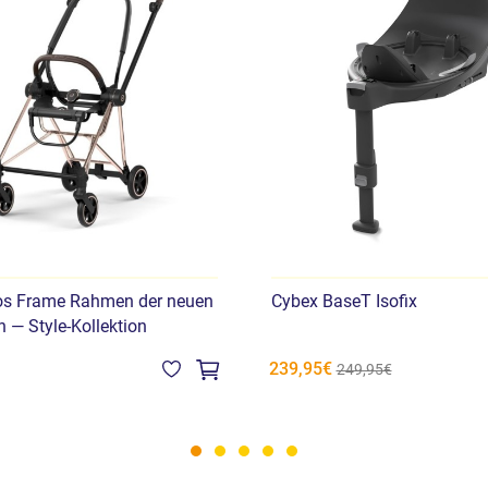
os Frame Rahmen der neuen
Cybex BaseT Isofix
 — Style-Kollektion
239,95€
249,95€