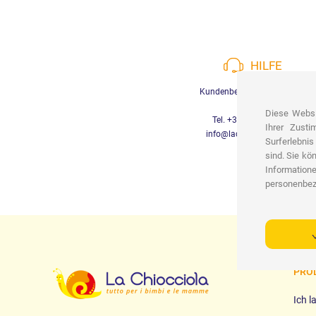
HILFE
Kundenbetreuung verfügbar
Diese Websi
Tel. +39 3452280233
Ihrer Zust
info@lachiocciolababy.it
Surferlebnis
sind. Sie kö
Informatione
personenbez
PRO
Ich l