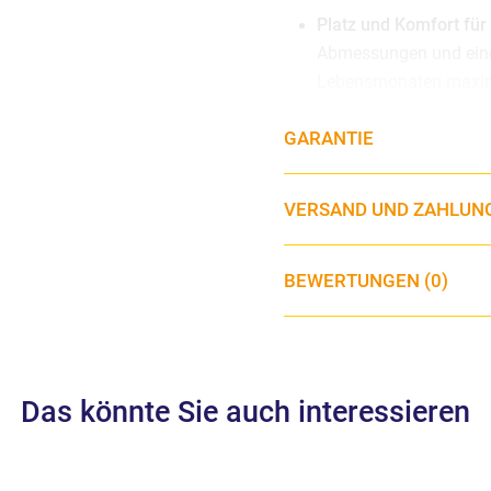
Platz und Komfort fü
Abmessungen und eine S
Lebensmonaten maxima
Panorama- und Skyvie
GARANTIE
Luftzirkulation und e
draußen und zum Himm
Atmungsaktive Matrat
VERSAND UND ZAHLUN
für eine komfortable 
ausruhen kann.
BEWERTUNGEN (0)
Verdeck mit UPF50+-
dank des
UPF50+-Sch
Visier für mehr Schatt
Praktischer Transport
Griff, mit dem sie le
Das könnte Sie auch interessieren
Vordertasche mit Reißver
Gegenstände verstauen, die