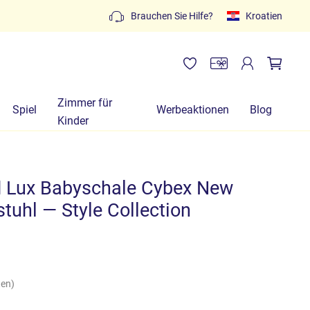
Kostenlose Angebote: schreiben Sie an
info@lachiocci
Brauchen Sie Hilfe?
Kroatien
3452280233
Zimmer für
Spiel
Werbeaktionen
Blog
Kinder
 Lux Babyschale Cybex New
stuhl — Style Collection
ten)