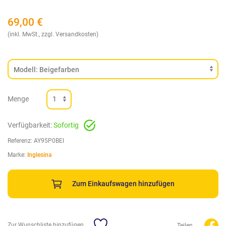
69,00
€
(inkl. MwSt., zzgl. Versandkosten)
Menge
Verfügbarkeit:
Sofortig
Referenz:
AY95P0BEI
Marke:
Inglesina
Zum Einkaufswagen hinzufügen
Zur Wunschliste hinzufügen
Teilen