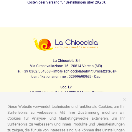
Kostenloser Versand für Bestellungen über 29,90€
La Chiocciola Srl
Via Circonvallazione, 16 - 20814 Varedo (MB)
Tel. +39 0362.554368 - info@lachiocciolababy.it Umsatzsteuer-
Identifikationsnummer: 02999690965 - Cap.
Soc. i.v
. 10.200,00 Euro R.E.A. 1622350 Monza Brianza
Diese Website verwendet technische und funktionale Cookies, um Ihr
Surferlebnis zu verbessern. Mit Ihrer Zustimmung möchten wir
PRODOTTI
Cookies für Analyse- und Marketingzwecke aktivieren, um Ihr
Surferlebnis zu verbessern und Ihnen Produkte und Dienstleistungen
Ich laufe
Kindersitze
Das Haus
Babynahrung
zu zeigen, die für Sie von Interesse sind. Sie können Ihre Einstellungen
Schlafen
Babyhygiene
Mama und Baby
Bekleidung