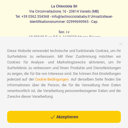
La Chiocciola Srl
Via Circonvallazione, 16 - 20814 Varedo (MB)
Tel. +39 0362.554368 - info@lachiocciolababy.it Umsatzsteuer-
Identifikationsnummer: 02999690965 - Cap.
Soc. i.v
. 10.200,00 Euro R.E.A. 1622350 Monza Brianza
Diese Website verwendet technische und funktionale Cookies, um Ihr
Surferlebnis zu verbessern. Mit Ihrer Zustimmung möchten wir
PRODOTTI
Cookies für Analyse- und Marketingzwecke aktivieren, um Ihr
Surferlebnis zu verbessern und Ihnen Produkte und Dienstleistungen
Ich laufe
Kindersitze
Das Haus
Babynahrung
Schlafen
Babyhygiene
Mama und Baby
Bekleidung
zu zeigen, die für Sie von Interesse sind. Sie können Ihre Einstellungen
Spiel
Geschenk-Karte
Set für Babys
Geschenk-Ideen
jederzeit auf der
Cookie-Bedingungen.
Auf derselben Seite finden Sie
Zimmer für Kinder
Werbeaktionen
Marchi
Informationen über die Person, die für die Verwaltung Ihrer Daten
verantwortlich ist, die Verarbeitung personenbezogener Daten und die
ASSISTENZA
Zwecke dieser Verarbeitung.
Wer wir sind
Kontakte
Liste der Geburten
Blog
Assistenz
Sendungen
Zahlungen
Faq
Einkaufsführer
Verkaufsbedingungen
Retourenmanagement
Akzeptieren
Datenschutzrichtlinie
Cookie-Richtlinie