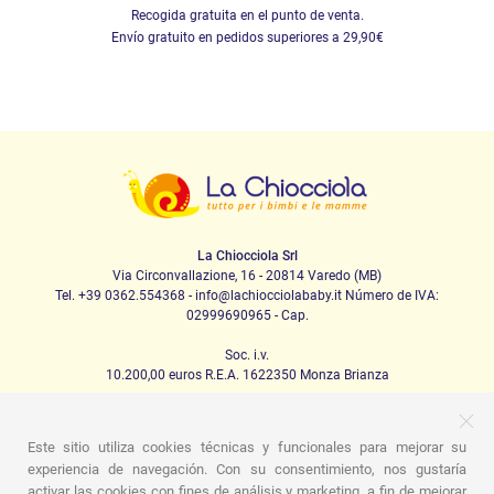
Recogida gratuita en el punto de venta.
Envío gratuito en pedidos superiores a 29,90€
La Chiocciola Srl
Via Circonvallazione, 16 - 20814 Varedo (MB)
Tel. +39 0362.554368 - info@lachiocciolababy.it Número de IVA:
02999690965 - Cap.
Soc. i.v.
10.200,00 euros R.E.A. 1622350 Monza Brianza
Este sitio utiliza cookies técnicas y funcionales para mejorar su
PRODOTTI
experiencia de navegación. Con su consentimiento, nos gustaría
activar las cookies con fines de análisis y marketing, a fin de mejorar