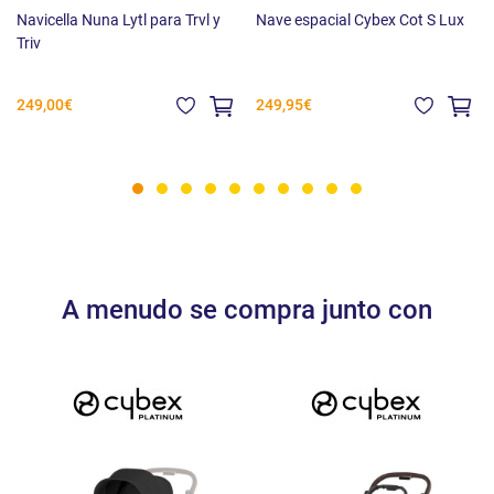
Navicella Nuna Lytl para Trvl y
Nave espacial Cybex Cot S Lux
Triv
Contenido del paquete:
249,00€
249,95€
Nave espacial Lux Carry Cot
Colchón transpirable
Funda para lluvia
Manual de usuario
A menudo se compra junto con