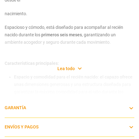
desde el
nacimiento.
Espacioso y cómodo, está diseñado para acompañar al recién
nacido durante los
primeros seis meses
, garantizando un
ambiente acogedor y seguro durante cada movimiento.
Características principales:
Lea todo
Espacio y comodidad para el recién nacido: el capazo ofrece
unas
dimensiones generosas y una estructura diseñada para
garantizar la máxima comodidad para el niño durante los
primeros meses de vida.
Ventanas
panorámicas y con vista al cielo:
dos ventanas de
GARANTÍA
malla que se pueden abrir mejoran la circulación del aire y
permiten al niño disfrutar de una vista panorámica del exterior
ENVÍOS Y PAGOS
y del cielo.
Colchón transpirable:
el colchón interior de espuma suave