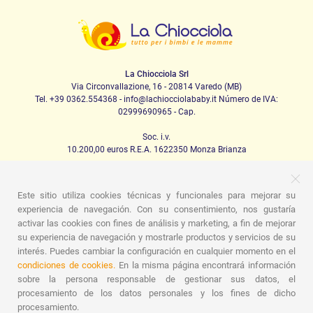
La Chiocciola Srl
Via Circonvallazione, 16 - 20814 Varedo (MB)
Tel. +39 0362.554368 - info@lachiocciolababy.it Número de IVA:
02999690965 - Cap.
Soc. i.v.
10.200,00 euros R.E.A. 1622350 Monza Brianza
Este sitio utiliza cookies técnicas y funcionales para mejorar su
PRODOTTI
experiencia de navegación. Con su consentimiento, nos gustaría
activar las cookies con fines de análisis y marketing, a fin de mejorar
Caminando
Asientos de coche
La casa
Comida
su experiencia de navegación y mostrarle productos y servicios de su
Canción de cuna
Higiene
Mamá y bebé
Prendas
Juego
Tarjeta regalo
Kit de set para bebés
Ideas para
interés. Puedes cambiar la configuración en cualquier momento en el
regalos
Habitaciones para niños
Promociones
condiciones de cookies.
En la misma página encontrará información
Promociones
Marcas
sobre la persona responsable de gestionar sus datos, el
procesamiento de los datos personales y los fines de dicho
ASSISTENZA
procesamiento.