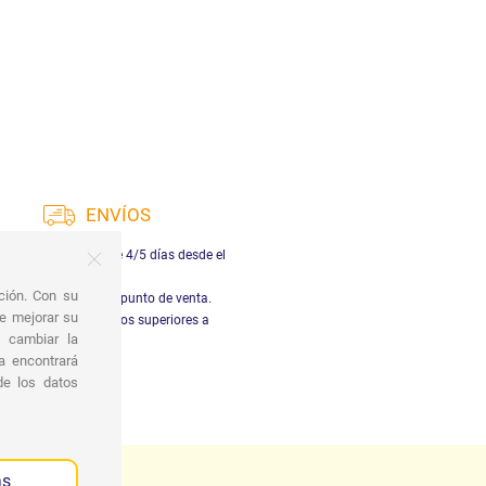
ENVÍOS
ga en Italia dentro de 4/5 días desde el
pago.
ación. Con su
ogida gratuita en el punto de venta.
de mejorar su
vío gratuito en pedidos superiores a
s cambiar la
29,90€
 encontrará
de los datos
as