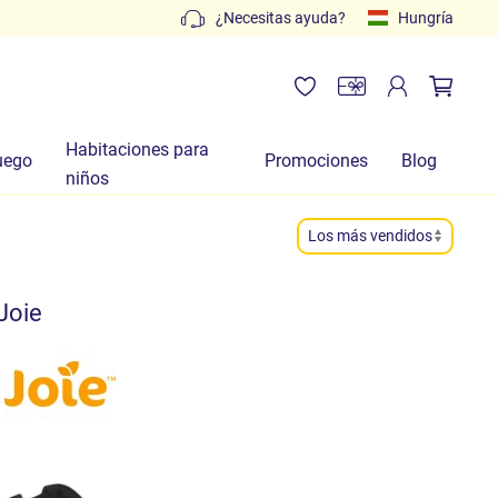
Presupuestos gratuitos: escribe a
¿Necesitas ayuda?
info@lachiocciolabab
Hungría
Habitaciones para
uego
Promociones
Blog
niños
Joie