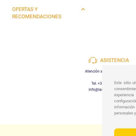
OFERTAS Y
RECOMENDACIONES
ASISTENCIA
Atención al cliente disponible
Este sitio u
Tel. +39 3452280233
consentimien
info@lachiocciolababy.it
experiencia
configuraci
información
personales y