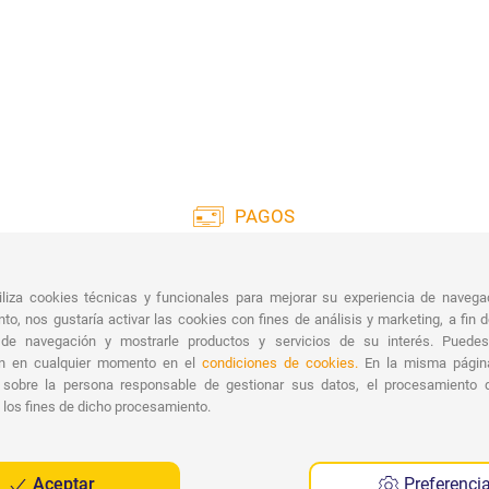
PAGOS
Amplia gama de pagos:
Entre
tarjetas de crédito, transferencia bancaria,
tiliza cookies técnicas y funcionales para mejorar su experiencia de naveg
PayPal y contrareembolso.
Rec
to, nos gustaría activar las cookies con fines de análisis y marketing, a fin 
En
 de navegación y mostrarle productos y servicios de su interés. Puede
ón en cualquier momento en el
condiciones de cookies.
En la misma página
 sobre la persona responsable de gestionar sus datos, el procesamiento 
 los fines de dicho procesamiento.
Aceptar
Preferenci