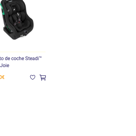
to de coche Steadi™
Joie
0€