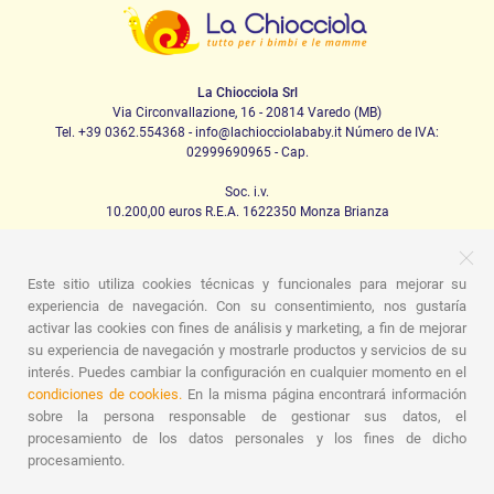
La Chiocciola Srl
Via Circonvallazione, 16 - 20814 Varedo (MB)
Tel. +39 0362.554368 - info@lachiocciolababy.it Número de IVA:
02999690965 - Cap.
Soc. i.v.
10.200,00 euros R.E.A. 1622350 Monza Brianza
Este sitio utiliza cookies técnicas y funcionales para mejorar su
PRODOTTI
experiencia de navegación. Con su consentimiento, nos gustaría
activar las cookies con fines de análisis y marketing, a fin de mejorar
Caminando
Asientos de coche
La casa
Comida
su experiencia de navegación y mostrarle productos y servicios de su
Canción de cuna
Higiene
Mamá y bebé
Prendas
Juego
Tarjeta regalo
Kit de set para bebés
Ideas para
interés. Puedes cambiar la configuración en cualquier momento en el
regalos
Habitaciones para niños
Promociones
condiciones de cookies.
En la misma página encontrará información
Promociones
Marcas
sobre la persona responsable de gestionar sus datos, el
procesamiento de los datos personales y los fines de dicho
ASSISTENZA
procesamiento.
Quiénes somos
Contactos
Lista de nacimiento
Blog