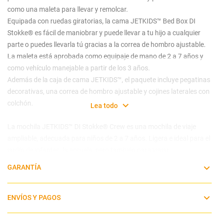
como una maleta para llevar y remolcar.
Equipada con ruedas giratorias, la cama JETKIDS™ Bed Box DI
Stokke® es fácil de maniobrar y puede llevar a tu hijo a cualquier
parte o puedes llevarla tú gracias a la correa de hombro ajustable.
La maleta está aprobada como equipaje de mano de 2 a 7 años y
como vehículo manejable a partir de los 3 años.
Además de la caja de cama JETKIDS™, el paquete incluye pegatinas
decorativas, una correa de hombro ajustable y cojines laterales con
colchón.
Lea todo
La mochila JETKIDS™ DI Stokke® Crew es una mochila de viaje
ampliable, adecuada para niños de 2 a 7 años. Ligera e ideal para el
jardín de infantes, la escuela, pero también para viajar.
La mochila está equipada con correas acolchadas ajustables para
GARANTÍA
los hombros y una correa para el pecho para una máxima
comodidad. También está acabada con detalles reflectantes para la
máxima seguridad de los niños cuando están fuera. La mochila
ENVÍOS Y PAGOS
JETKIDS™ DI Stokke® está confeccionada con tejidos de alta