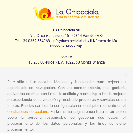
La Chiocciola Srl
Via Circonvallazione, 16 - 20814 Varedo (MB)
Tel. +39 0362.554368 - info@lachiocciolababy.it Número de IVA:
02999690965 - Cap.
Soc. i.v.
10.200,00 euros R.E.A. 1622350 Monza Brianza
Este sitio utiliza cookies técnicas y funcionales para mejorar su
PRODOTTI
experiencia de navegación. Con su consentimiento, nos gustaría
activar las cookies con fines de análisis y marketing, a fin de mejorar
Caminando
Asientos de coche
La casa
Comida
su experiencia de navegación y mostrarle productos y servicios de su
Canción de cuna
Higiene
Mamá y bebé
Prendas
interés. Puedes cambiar la configuración en cualquier momento en el
Juego
Tarjeta regalo
Kit de set para bebés
Ideas para
regalos
Habitaciones para niños
Promociones
condiciones de cookies.
En la misma página encontrará información
Promociones
Marcas
sobre la persona responsable de gestionar sus datos, el
procesamiento de los datos personales y los fines de dicho
ASSISTENZA
procesamiento.