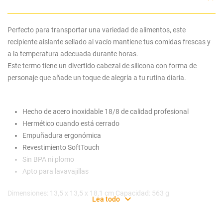
Perfecto para transportar una variedad de alimentos, este
recipiente aislante sellado al vacío mantiene tus comidas frescas y
a la temperatura adecuada durante horas.
Este termo tiene un divertido cabezal de silicona con forma de
personaje que añade un toque de alegría a tu rutina diaria.
Hecho de acero inoxidable 18/8 de calidad profesional
Hermético cuando está cerrado
Empuñadura ergonómica
Revestimiento SoftTouch
Sin BPA ni plomo
Apto para lavavajillas
Dimensiones: 13,5 x 13,5 x 18,1 cm Capacidad: 563 g
Lea todo