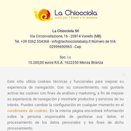
La Chiocciola Srl
Via Circonvallazione, 16 - 20814 Varedo (MB)
Tel. +39 0362.554368 - info@lachiocciolababy.it Número de IVA:
02999690965 - Cap.
Soc. i.v.
10.200,00 euros R.E.A. 1622350 Monza Brianza
Este sitio utiliza cookies técnicas y funcionales para mejorar su
PRODOTTI
experiencia de navegación. Con su consentimiento, nos gustaría
activar las cookies con fines de análisis y marketing, a fin de mejorar
Caminando
Asientos de coche
La casa
Comida
su experiencia de navegación y mostrarle productos y servicios de su
Canción de cuna
Higiene
Mamá y bebé
Prendas
interés. Puedes cambiar la configuración en cualquier momento en el
Juego
Tarjeta regalo
Kit de set para bebés
Ideas para
regalos
Habitaciones para niños
Promociones
condiciones de cookies.
En la misma página encontrará información
Promociones
Marcas
sobre la persona responsable de gestionar sus datos, el
procesamiento de los datos personales y los fines de dicho
ASSISTENZA
procesamiento.