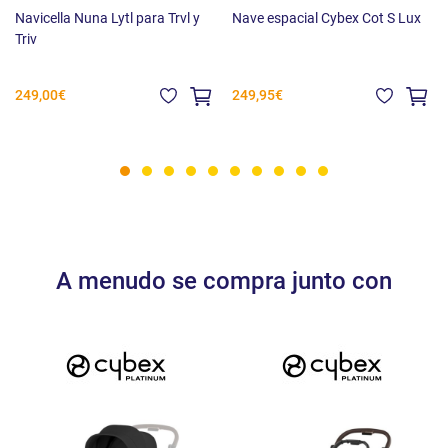
Navicella Nuna Lytl para Trvl y
Nave espacial Cybex Cot S Lux
Triv
Contenido del paquete:
249,00€
249,95€
Nave espacial Lux Carry Cot
Colchón transpirable
Funda para lluvia
Manual de usuario
A menudo se compra junto con