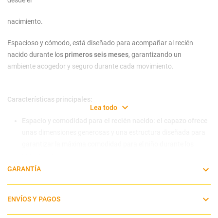
desde el
nacimiento.
Espacioso y cómodo, está diseñado para acompañar al recién
nacido durante los
primeros seis meses
, garantizando un
ambiente acogedor y seguro durante cada movimiento.
Características principales:
Lea todo
Espacio y comodidad para el recién nacido: el capazo ofrece
unas
dimensiones generosas y una estructura diseñada para
garantizar la máxima comodidad para el niño durante los
primeros meses de vida.
Ventanas
panorámicas y con vista al cielo:
dos ventanas de
GARANTÍA
malla que se pueden abrir mejoran la circulación del aire y
permiten al niño disfrutar de una vista panorámica del exterior
ENVÍOS Y PAGOS
y del cielo.
Colchón transpirable:
el colchón interior de espuma suave