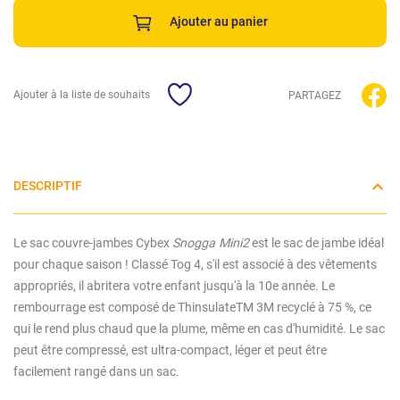
Ajouter au panier
Ajouter à la liste de souhaits
PARTAGEZ
DESCRIPTIF
Le sac couvre-jambes Cybex
Snogga Mini2
est le sac de jambe idéal
pour chaque saison ! Classé Tog 4, s'il est associé à des vêtements
appropriés, il abritera votre enfant jusqu'à la 10e année. Le
rembourrage est composé de ThinsulateTM 3M recyclé à 75 %, ce
qui le rend plus chaud que la plume, même en cas d'humidité. Le sac
peut être compressé, est ultra-compact, léger et peut être
facilement rangé dans un sac.