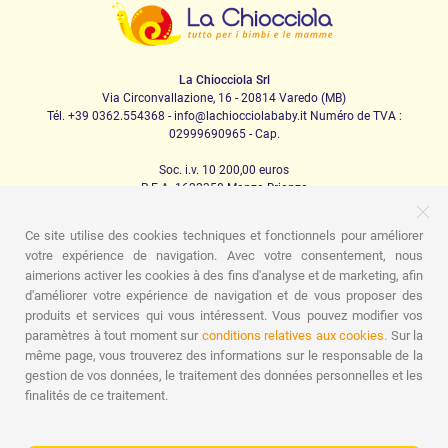
La Chiocciola Srl
Via Circonvallazione, 16 - 20814 Varedo (MB)
Tél. +39 0362.554368 - info@lachiocciolababy.it Numéro de TVA :
02999690965 - Cap.
Soc. i.v. 10 200,00 euros
R.E.A. 1622350 Monza Brianza
Ce site utilise des cookies techniques et fonctionnels pour améliorer
votre expérience de navigation. Avec votre consentement, nous
PRODOTTI
aimerions activer les cookies à des fins d'analyse et de marketing, afin
d'améliorer votre expérience de navigation et de vous proposer des
Marche
Sièges d'auto
La maison
Repas
Berceuse
Hygiène
Maman et bébé
Vêtements
Jeu
Carte-
produits et services qui vous intéressent. Vous pouvez modifier vos
cadeau
Kit de kit pour bébé
Idées cadeaux
Chambres
paramètres à tout moment sur
conditions relatives aux cookies.
Sur la
d'enfants
Promotions
Promotions
Marchi
même page, vous trouverez des informations sur le responsable de la
gestion de vos données, le traitement des données personnelles et les
ASSISTENZA
finalités de ce traitement.
Qui sommes nous
Contacts
Liste de naissance
Blogue
Assistance
Expéditions
Paiements
faq
Guide d'achat