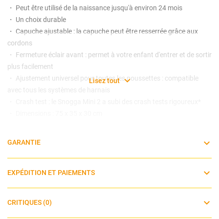
・ Peut être utilisé de la naissance jusqu'à environ 24 mois
・ Un choix durable
・ Capuche ajustable : la capuche peut être resserrée grâce aux
cordons
・ Fermeture éclair avant : permet à votre enfant d'entrer et de sortir
plus facilement
・ Ajustement universel pour toutes les poussettes : compatible
Lisez tout
avec tous les systèmes de harnais
・ Crash test : le Snogga Mini 2 a subi des crash tests rigoureux*
・ Dimensions : 75 x 35 x 30 cm
*Des tests de collision ont été effectués sur les sièges auto Cybex
GARANTIE
EXPÉDITION ET PAIEMENTS
CRITIQUES (0)