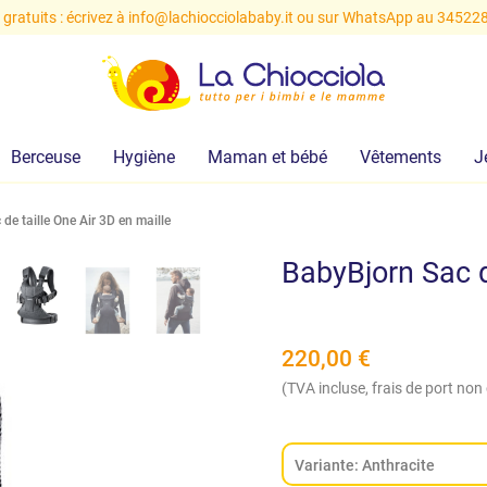
 gratuits : écrivez à
info@lachiocciolababy.it
ou sur WhatsApp au 34522
Berceuse
Hygiène
Maman et bébé
Vêtements
J
de taille One Air 3D en maille
BabyBjorn Sac d
220,00
€
(TVA incluse, frais de port non