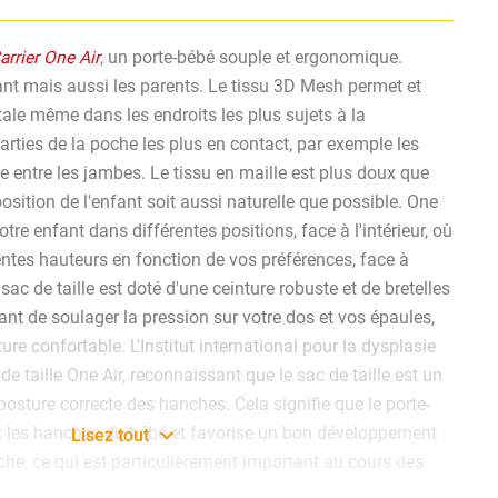
arrier One Air
, un porte-bébé souple et ergonomique.
fant mais aussi les parents. Le tissu 3D Mesh permet et
otale même dans les endroits les plus sujets à la
parties de la poche les plus en contact, par exemple les
ale entre les jambes. Le tissu en maille est plus doux que
position de l'enfant soit aussi naturelle que possible. One
tre enfant dans différentes positions, face à l'intérieur, où
entes hauteurs en fonction de vos préférences, face à
e sac de taille est doté d'une ceinture robuste et de bretelles
nt de soulager la pression sur votre dos et vos épaules,
re confortable. L'Institut international pour la dysplasie
de taille One Air, reconnaissant que le sac de taille est un
posture correcte des hanches. Cela signifie que le porte-
t les hanches du bébé et favorise un bon développement
Lisez tout
che, ce qui est particulièrement important au cours des