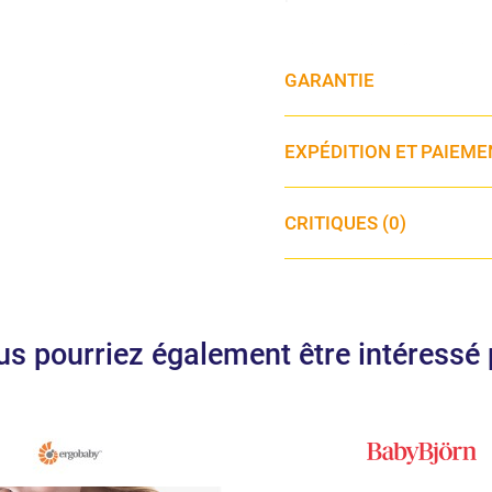
・ Convient de 0 mois à 3 
・ Minimum 3,5 kg max 15
GARANTIE
・ Lavable au lavage Rice 
EXPÉDITION ET PAIEME
CRITIQUES (0)
us pourriez également être intéressé 