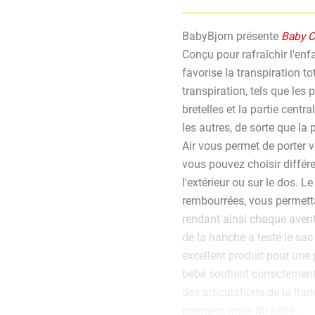
BabyBjorn présente
Baby C
Conçu pour rafraîchir l'en
favorise la transpiration t
transpiration, tels que les 
bretelles et la partie centr
les autres, de sorte que la 
Air vous permet de porter vo
vous pouvez choisir différ
l'extérieur ou sur le dos. L
rembourrées, vous permetta
rendant ainsi chaque aventu
de la hanche a testé le sac 
excellent produit pour une 
bébé soutient correctemen
des articulations de la han
premiers mois du bébé.