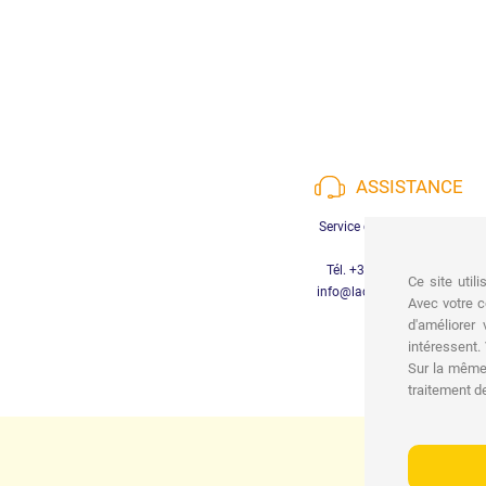
ASSISTANCE
Service client disponible
Tél. +39 3452280233
Ce site util
info@lachiocciolababy.it
Avec votre c
d'améliorer
intéressent
Sur la même 
traitement d