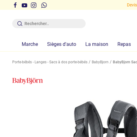
te en Italie à partir de 29,90 euros!
Devis
Marche
Sièges d'auto
La maison
Repas
Porte-bébés - Langes - Sacs à dos porte-bébés
BabyBjorn
BabyBjorn Sac 