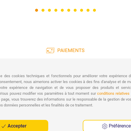
PAIEMENTS
Large gamme de paiements :
Livra
cartes de crédit, virement bancaire, PayPal et
paiement à la livraison.
ise des cookies techniques et fonctionnels pour améliorer votre expérience d
Li
onsentement, nous aimerions activer les cookies à des fins d'analyse et de ma
 votre expérience de navigation et de vous proposer des produits et servi
. Vous pouvez modifier vos paramètres à tout moment sur
conditions relatives
page, vous trouverez des informations sur le responsable de la gestion de vo
es données personnelles et les finalités de ce traitement.
Accepter
Préférence