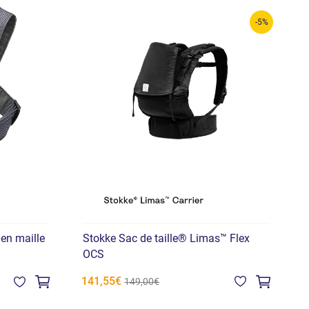
-5%
 en maille
Stokke Sac de taille® Limas™ Flex
S
OCS
141,55€
1
149,00€