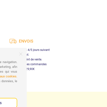
ENVOIS
ison en Italie dans les 4/5 jours suivant
le paiement.
Retrait gratuit au point de vente.
e navigation.
vraison gratuite pour les commandes
rketing, afin
supérieures à 29,90€
ces qui vous
 aux cookies.
s données, le
s