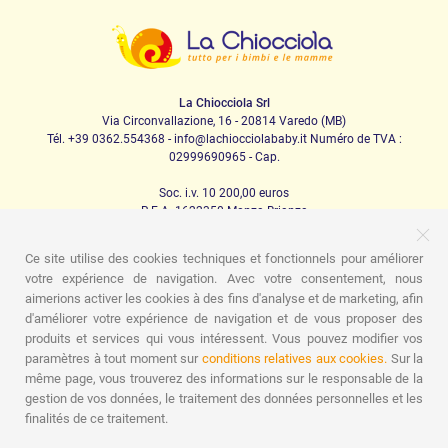
La Chiocciola Srl
Via Circonvallazione, 16 - 20814 Varedo (MB)
Tél. +39 0362.554368 - info@lachiocciolababy.it Numéro de TVA :
02999690965 - Cap.
Soc. i.v. 10 200,00 euros
R.E.A. 1622350 Monza Brianza
Ce site utilise des cookies techniques et fonctionnels pour améliorer
votre expérience de navigation. Avec votre consentement, nous
PRODOTTI
aimerions activer les cookies à des fins d'analyse et de marketing, afin
d'améliorer votre expérience de navigation et de vous proposer des
Marche
Sièges d'auto
La maison
Repas
Berceuse
produits et services qui vous intéressent. Vous pouvez modifier vos
Hygiène
Maman et bébé
Vêtements
Jeu
Carte-
cadeau
Kit de kit pour bébé
Idées cadeaux
Chambres
paramètres à tout moment sur
conditions relatives aux cookies.
Sur la
d'enfants
Promotions
Marchi
même page, vous trouverez des informations sur le responsable de la
gestion de vos données, le traitement des données personnelles et les
ASSISTENZA
finalités de ce traitement.
Qui sommes nous
Contacts
Liste de naissance
Blogue