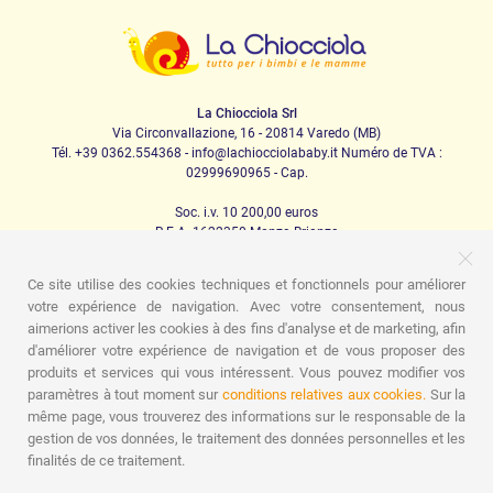
La Chiocciola Srl
Via Circonvallazione, 16 - 20814 Varedo (MB)
Tél. +39 0362.554368 - info@lachiocciolababy.it Numéro de TVA :
02999690965 - Cap.
Soc. i.v. 10 200,00 euros
R.E.A. 1622350 Monza Brianza
Ce site utilise des cookies techniques et fonctionnels pour améliorer
votre expérience de navigation. Avec votre consentement, nous
PRODOTTI
aimerions activer les cookies à des fins d'analyse et de marketing, afin
d'améliorer votre expérience de navigation et de vous proposer des
Marche
Sièges d'auto
La maison
Repas
Berceuse
produits et services qui vous intéressent. Vous pouvez modifier vos
Hygiène
Maman et bébé
Vêtements
Jeu
Carte-
cadeau
Kit de kit pour bébé
Idées cadeaux
Chambres
paramètres à tout moment sur
conditions relatives aux cookies.
Sur la
d'enfants
Promotions
Marchi
même page, vous trouverez des informations sur le responsable de la
gestion de vos données, le traitement des données personnelles et les
ASSISTENZA
finalités de ce traitement.
Qui sommes nous
Contacts
Liste de naissance
Blogue