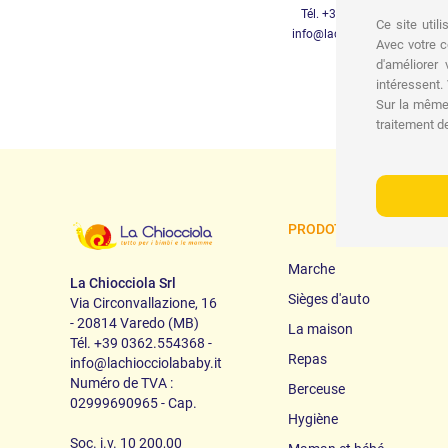
Tél. +39 3452280233
Ce site util
info@lachiocciolababy.it
Avec votre c
d'améliorer
intéressent
Sur la même 
traitement d
PRODOTTI
Marche
La Chiocciola Srl
Sièges d'auto
Via Circonvallazione, 16
- 20814 Varedo (MB)
La maison
Tél. +39 0362.554368 -
Repas
info@lachiocciolababy.it
Numéro de TVA :
Berceuse
02999690965 - Cap.
Hygiène
Soc. i.v. 10 200,00