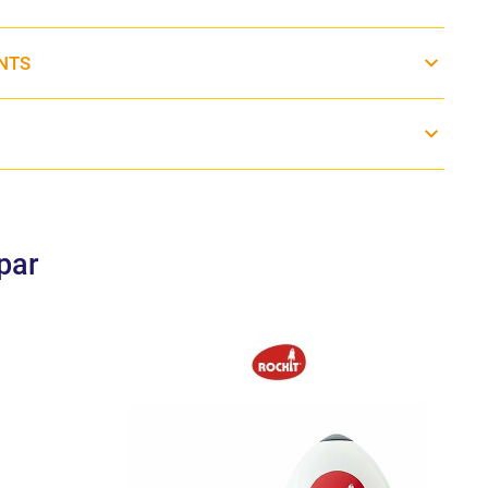
NTS
par