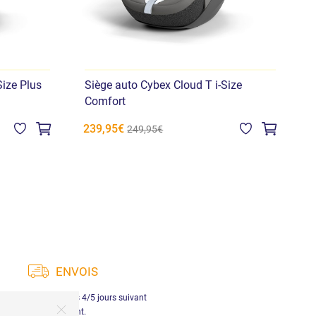
Size Plus
Siège auto Cybex Cloud T i-Size
C
Comfort
239,95€
9
249,95€
ENVOIS
ison en Italie dans les 4/5 jours suivant
le paiement.