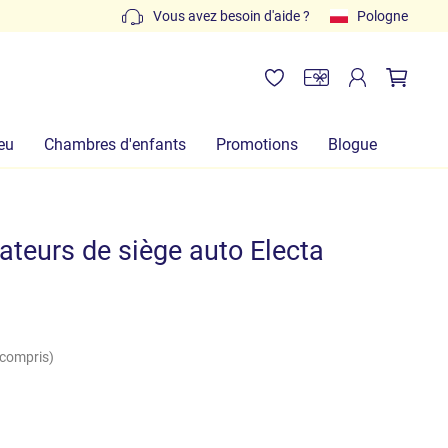
Devis gratuits : écrivez à
Vous avez besoin d'aide ?
info@lachiocciolababy.it
Pologne
o
eu
Chambres d'enfants
Promotions
Blogue
ateurs de siège auto Electa
 compris)