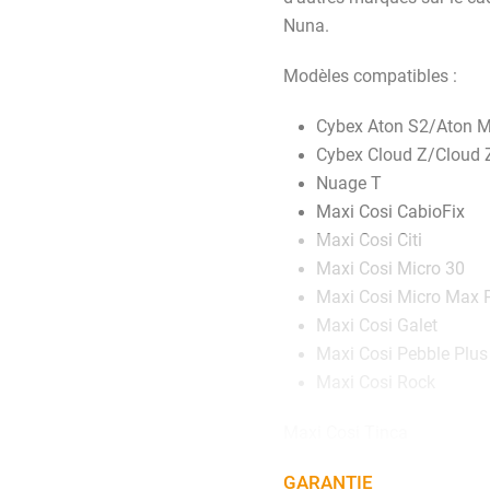
Nuna.
Modèles compatibles :
Cybex Aton S2/Aton 
Cybex Cloud Z/Cloud 
Nuage T
Maxi Cosi CabioFix
Maxi Cosi Citi
Maxi Cosi Micro 30
Maxi Cosi Micro Max 
Maxi Cosi Galet
Maxi Cosi Pebble Plus
Maxi Cosi Rock
Maxi Cosi Tinca
Nuna Pipa (série)
GARANTIE