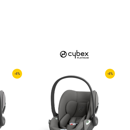
-4%
-4%