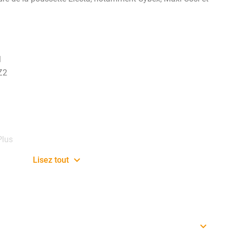
M
Z2
Plus
Lisez tout