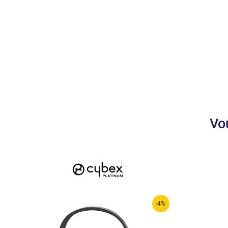
Vo
-4%