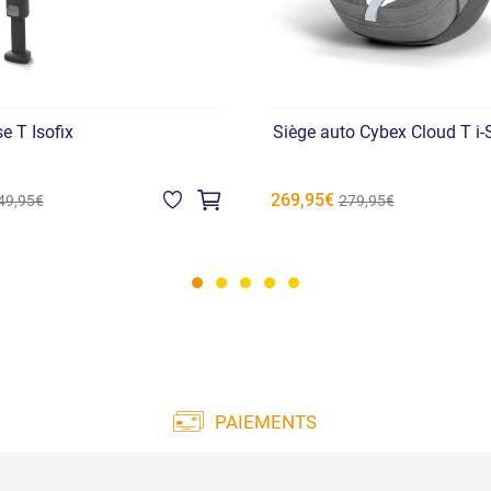
e T Isofix
Siège auto Cybex Cloud T i-
269,95€
49,95€
279,95€
PAIEMENTS
Large gamme de paiements :
Livra
cartes de crédit, virement bancaire, PayPal et