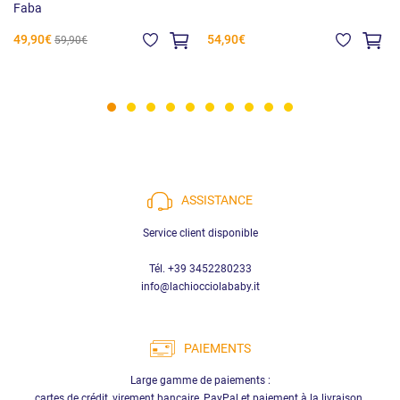
Faba
49,90€
54,90€
59,90€
ASSISTANCE
Service client disponible
Tél. +39 3452280233
info@lachiocciolababy.it
PAIEMENTS
Large gamme de paiements :
cartes de crédit, virement bancaire, PayPal et paiement à la livraison.