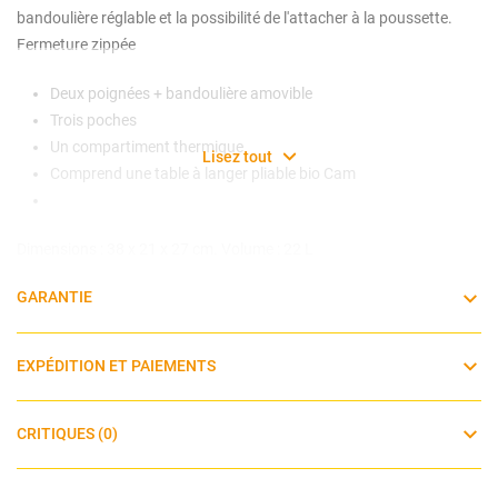
bandoulière réglable et la possibilité de l'attacher à la poussette.
Fermeture zippée
Deux poignées + bandoulière amovible
Trois poches
Un compartiment thermique
Lisez tout
Comprend une table à langer pliable bio Cam
Dimensions : 38 x 21 x 27 cm. Volume : 22 L
GARANTIE
EXPÉDITION ET PAIEMENTS
CRITIQUES (0)