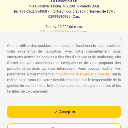
La Chiocciola Srl
Via Circonvallazione, 16 - 20814 Varedo (MB)
Tél. +39 0362.554368 - info@lachiocciolababy.it Numéro de TVA :
02999690965 - Cap.
Soc. i.v. 10 200,00 euros
R.E.A. 1622350 Monza Brianza
Ce site utilise des cookies techniques et fonctionnels pour améliorer
votre expérience de navigation. Avec votre consentement, nous
PRODOTTI
aimerions activer les cookies à des fins d'analyse et de marketing, afin
d'améliorer votre expérience de navigation et de vous proposer des
Marche
Sièges d'auto
La maison
Repas
Berceuse
Hygiène
Maman et bébé
Vêtements
Jeu
Carte-
produits et services qui vous intéressent. Vous pouvez modifier vos
cadeau
Kit de kit pour bébé
Idées cadeaux
Chambres
paramètres à tout moment sur
conditions relatives aux cookies.
Sur la
d'enfants
Promotions
Promotions
Marchi
même page, vous trouverez des informations sur le responsable de la
gestion de vos données, le traitement des données personnelles et les
ASSISTENZA
finalités de ce traitement.
Qui sommes nous
Contacts
Liste de naissance
Blogue
Assistance
Expéditions
Paiements
faq
Guide d'achat
Conditions de vente
Gestion des retours
Politique de
Accepter
confidentialité
Politique en matière de cookies