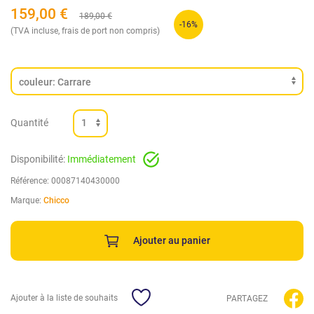
159,00
€
189,00
€
-16%
(TVA incluse, frais de port non compris)
Quantité
Disponibilité:
Immédiatement
Référence:
00087140430000
Marque:
Chicco
Ajouter au panier
Ajouter à la liste de souhaits
PARTAGEZ