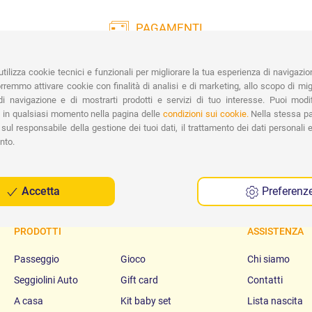
PAGAMENTI
Vasta gamma di pagamenti:
Co
Carte di Credito, Bonifico, PayPal e
tilizza cookie tecnici e funzionali per migliorare la tua esperienza di navigazio
Contrassegno.
Ri
remmo attivare cookie con finalità di analisi e di marketing, allo scopo di migl
Spe
i navigazione e di mostrarti prodotti e servizi di tuo interesse. Puoi modi
 in qualsiasi momento nella pagina delle
condizioni sui cookie.
Nella stessa pa
sul responsabile della gestione dei tuoi dati, il trattamento dei dati personali e 
nto.
Accetta
Preferenz
PRODOTTI
ASSISTENZA
Passeggio
Gioco
Chi siamo
Seggiolini Auto
Gift card
Contatti
A casa
Kit baby set
Lista nascita