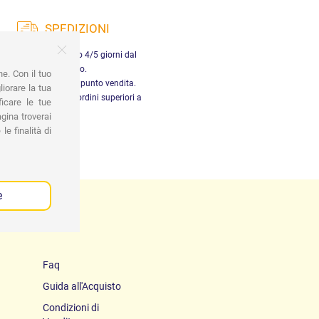
SPEDIZIONI
nsegna in Italia entro 4/5 giorni dal
pagamento.
ne. Con il tuo
tiro gratuito presso il punto vendita.
iorare la tua
dizione gratuita per ordini superiori a
ficare le tue
29,90 €
gina troverai
le finalità di
e
Faq
Guida all'Acquisto
Condizioni di