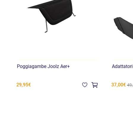
Poggiagambe Joolz Aer+
Adattatori
37,00€
29,95€
49