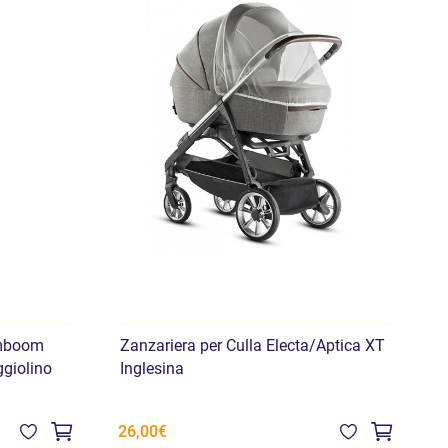
amboom
Zanzariera per Culla Electa/Aptica XT
A
giolino
Inglesina
S
26,00€
3