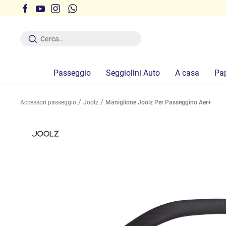
r ferie dal 12 al 19 Agosto compresi
Passeggio
Seggiolini Auto
A casa
Pa
Accessori passeggio
Joolz
Maniglione Joolz Per Passeggino Aer+