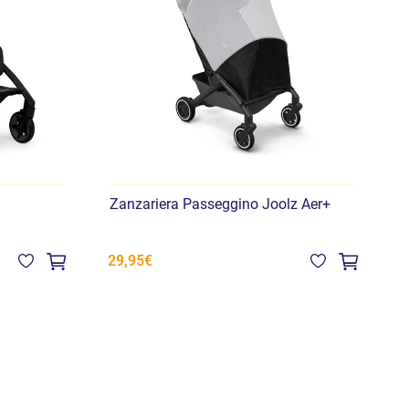
Zanzariera Passeggino Joolz Aer+
S
P
2
29,95€