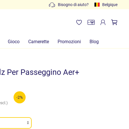
Preventivi gratuiti: scrivi a
Bisogno di aiuto?
info@lachiocciolababy.it
Belgique
Gioco
Camerette
Promozioni
Blog
lz Per Passeggino Aer+
-2%
scl.)