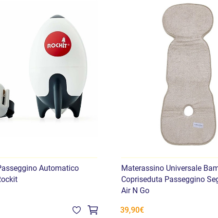
Passeggino Automatico
Materassino Universale B
Rockit
Copriseduta Passeggino Seg
Air N Go
39,90€