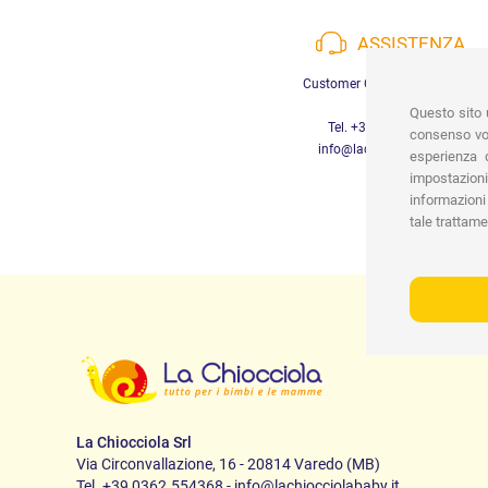
ASSISTENZA
Customer Care a disposizione
Questo sito u
Tel. +39 3452280233
consenso vor
info@lachiocciolababy.it
esperienza d
impostazioni
informazioni 
tale trattame
La Chiocciola Srl
Via Circonvallazione, 16 - 20814 Varedo (MB)
Tel. +39 0362.554368 - info@lachiocciolababy.it