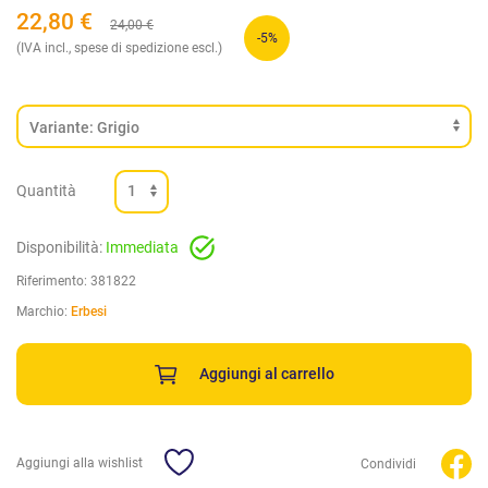
22,80
€
24,00
€
-5%
(IVA incl., spese di spedizione escl.)
Quantità
Disponibilità:
Immediata
Riferimento:
381822
Marchio:
Erbesi
Aggiungi al carrello
Aggiungi alla wishlist
Condividi