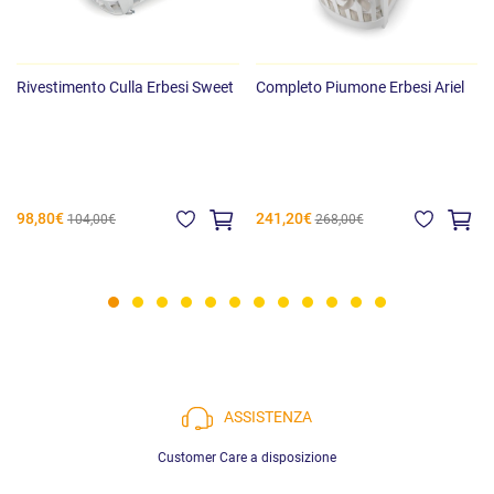
Dimensioni lettino: 133 x 67 x 90 cm (lunghezza x profondità x
altezza)
Rivestimento Culla Erbesi Sweet
Completo Piumone Erbesi Ariel
98,80€
241,20€
104,00€
268,00€
ASSISTENZA
Customer Care a disposizione