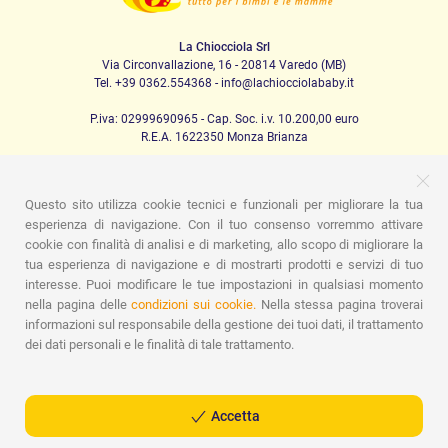
La Chiocciola Srl
Via Circonvallazione, 16 - 20814 Varedo (MB)
Tel. +39 0362.554368 - info@lachiocciolababy.it
P.iva: 02999690965 - Cap. Soc. i.v. 10.200,00 euro
R.E.A. 1622350 Monza Brianza
Questo sito utilizza cookie tecnici e funzionali per migliorare la tua
PRODOTTI
esperienza di navigazione. Con il tuo consenso vorremmo attivare
cookie con finalità di analisi e di marketing, allo scopo di migliorare la
Passeggio
Seggiolini Auto
A casa
Pappa
Nanna
Igiene
Mamma e bebè
Abbigliamento
Gioco
Gift card
tua esperienza di navigazione e di mostrarti prodotti e servizi di tuo
Kit baby set
Idee regalo
Camerette
Promozioni
interesse. Puoi modificare le tue impostazioni in qualsiasi momento
Promozioni
Marchi
nella pagina delle
condizioni sui cookie.
Nella stessa pagina troverai
informazioni sul responsabile della gestione dei tuoi dati, il trattamento
ASSISTENZA
dei dati personali e le finalità di tale trattamento.
Chi siamo
Contatti
Lista nascita
Blog
Assistenza
Spedizioni
Pagamenti
Faq
Guida all'Acquisto
Condizioni di Vendita
Gestione dei resi
Privacy Policy
Accetta
Cookie Policy