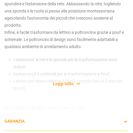
spondine e l'estensione della rete. Abbassando la rete, togliendo
una sponda e le ruote si passa alla posizione montessoriana
agevolando l'autonomia dei piccoli che crescono assieme al
prodotto.
Infine, è facile trasformare da lettino a poltroncina grazie a pouf e
schienale. Le poltroncini di design sono facilmente adattabili a
qualsiasi ambiente di arredamento adulto.
I materassi, le reti e le sponde per la trasformazione sono
inclusi.
Incluso pouf e schienali per la trasformazione a Pouf.
Lettino con misure interne 128x61 comodo fino ai 5 anni dei
Leggi tutto
piccoli.
Caratteristiche versione Culla
GARANZIA
Utilizzabile dalla nascita
Dimensioni interne: 85 x 61 cm