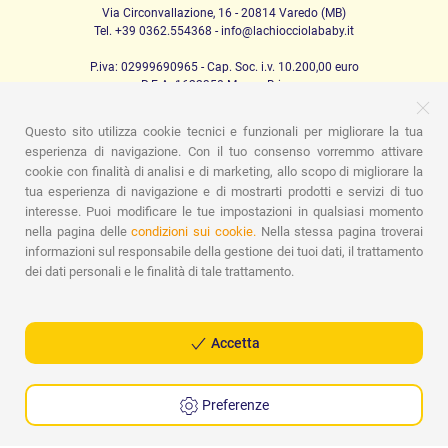
Via Circonvallazione, 16 - 20814 Varedo (MB)
Tel. +39 0362.554368 - info@lachiocciolababy.it
P.iva: 02999690965 - Cap. Soc. i.v. 10.200,00 euro
R.E.A. 1622350 Monza Brianza
Questo sito utilizza cookie tecnici e funzionali per migliorare la tua
esperienza di navigazione. Con il tuo consenso vorremmo attivare
PRODOTTI
cookie con finalità di analisi e di marketing, allo scopo di migliorare la
tua esperienza di navigazione e di mostrarti prodotti e servizi di tuo
Passeggio
Seggiolini Auto
A casa
Pappa
Nanna
interesse. Puoi modificare le tue impostazioni in qualsiasi momento
Igiene
Mamma e bebè
Abbigliamento
Gioco
Gift card
Kit baby set
Idee regalo
Camerette
Promozioni
nella pagina delle
condizioni sui cookie.
Nella stessa pagina troverai
Promozioni
Marchi
informazioni sul responsabile della gestione dei tuoi dati, il trattamento
dei dati personali e le finalità di tale trattamento.
ASSISTENZA
Chi siamo
Contatti
Lista nascita
Blog
Assistenza
Spedizioni
Pagamenti
Faq
Guida all'Acquisto
Accetta
Condizioni di Vendita
Gestione dei resi
Privacy Policy
Cookie Policy
Preferenze