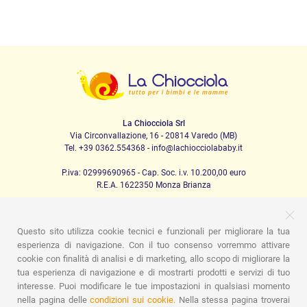
La Chiocciola Srl
Via Circonvallazione, 16 - 20814 Varedo (MB)
Tel. +39 0362.554368 - info@lachiocciolababy.it
P.iva: 02999690965 - Cap. Soc. i.v. 10.200,00 euro
R.E.A. 1622350 Monza Brianza
Questo sito utilizza cookie tecnici e funzionali per migliorare la tua
PRODOTTI
esperienza di navigazione. Con il tuo consenso vorremmo attivare
cookie con finalità di analisi e di marketing, allo scopo di migliorare la
Passeggio
Seggiolini Auto
A casa
Pappa
Nanna
tua esperienza di navigazione e di mostrarti prodotti e servizi di tuo
Igiene
Mamma e bebè
Abbigliamento
Gioco
Gift card
Kit baby set
Idee regalo
Camerette
Promozioni
interesse. Puoi modificare le tue impostazioni in qualsiasi momento
Promozioni
Marchi
nella pagina delle
condizioni sui cookie.
Nella stessa pagina troverai