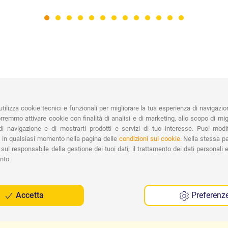
PAGAMENTI
Vasta gamma di pagamenti:
Co
tilizza cookie tecnici e funzionali per migliorare la tua esperienza di navigazio
Carte di Credito, Bonifico, PayPal e
remmo attivare cookie con finalità di analisi e di marketing, allo scopo di migl
Contrassegno.
Ri
i navigazione e di mostrarti prodotti e servizi di tuo interesse. Puoi modi
Spe
 in qualsiasi momento nella pagina delle
condizioni sui cookie.
Nella stessa pa
sul responsabile della gestione dei tuoi dati, il trattamento dei dati personali e 
nto.
Accetta
Preferenz