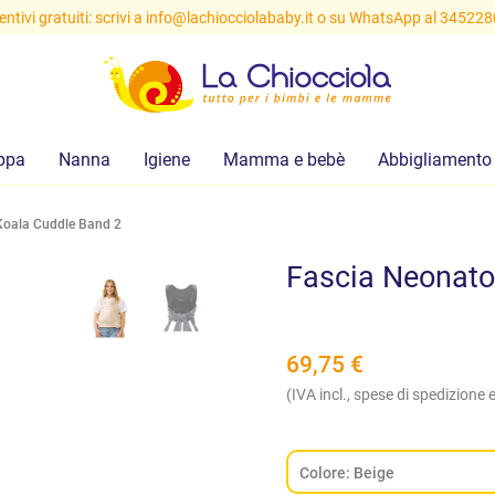
ntivi gratuiti: scrivi a
info@lachiocciolababy.it
o su WhatsApp al 34522
ppa
Nanna
Igiene
Mamma e bebè
Abbigliamento
Koala Cuddle Band 2
Fascia Neonato
69,75
€
(IVA incl., spese di spedizione e