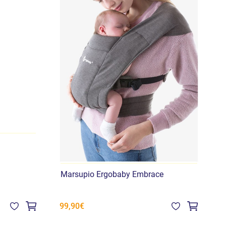
Marsupio Ergobaby Embrace
M
99,90€
1