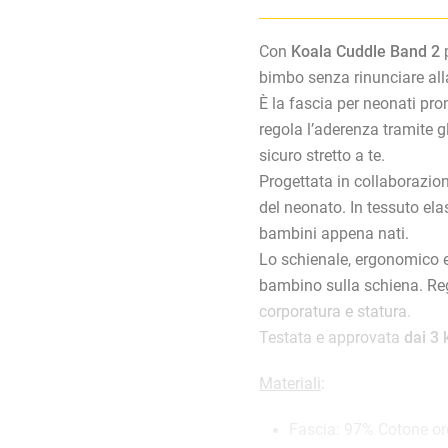
Con
Koala Cuddle Band 2
p
bimbo senza rinunciare alla 
È la fascia per neonati pro
regola l’aderenza tramite gl
sicuro stretto a te.
Progettata in collaborazione
del neonato. In tessuto el
bambini appena nati.
Lo schienale, ergonomico e
bambino sulla schiena. Reg
corporatura e statura.
Testata e approvata
dai 3 
Materiali
:
Fascia: 97% Cotone o