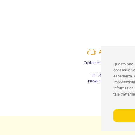
ASSISTENZA
Customer Care a disposizione
Questo sito u
consenso vor
Tel. +39 3452280233
esperienza d
info@lachiocciolababy.it
impostazioni
informazioni 
tale trattame