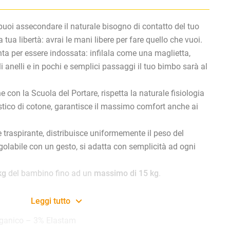
uoi assecondare il naturale bisogno di contatto del tuo
tua libertà: avrai le mani libere per fare quello che vuoi.
nta per essere indossata: infilala come una maglietta,
i anelli e in pochi e semplici passaggi il tuo bimbo sarà al
 con la Scuola del Portare, rispetta la naturale fisiologia
astico di cotone, garantisce il massimo comfort anche ai
 traspirante, distribuisce uniformemente il peso del
olabile con un gesto, si adatta con semplicità ad ogni
kg
del bambino fino ad un
massimo di 15 kg
.
Leggi tutto
rganico – 3% Elastam