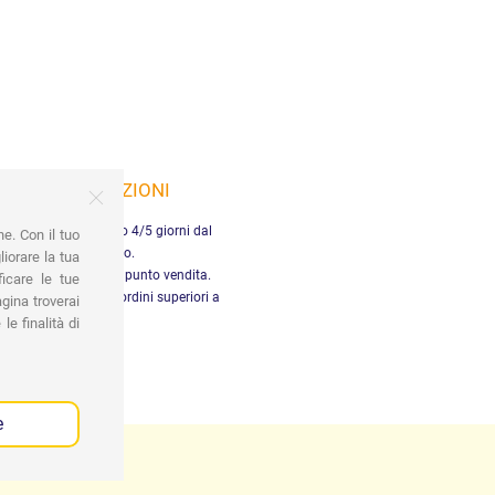
SPEDIZIONI
nsegna in Italia entro 4/5 giorni dal
ne. Con il tuo
pagamento.
iorare la tua
tiro gratuito presso il punto vendita.
ficare le tue
dizione gratuita per ordini superiori a
gina troverai
29,90 €
le finalità di
e