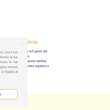
SPEDIZIONI
nsegna in Italia entro 4/5 giorni dal
ne. Con il tuo
pagamento.
iorare la tua
tiro gratuito presso il punto vendita.
ficare le tue
dizione gratuita per ordini superiori a
gina troverai
29,90 €
le finalità di
e