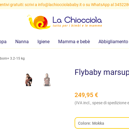
ntivi gratuiti: scrivi a
info@lachiocciolababy.it
o su WhatsApp al 34522
ppa
Nanna
Igiene
Mamma e bebè
Abbigliamento
born+ 3.2-15 kg
Flybaby marsup
249,95
€
(IVA incl., spese di spedizione e