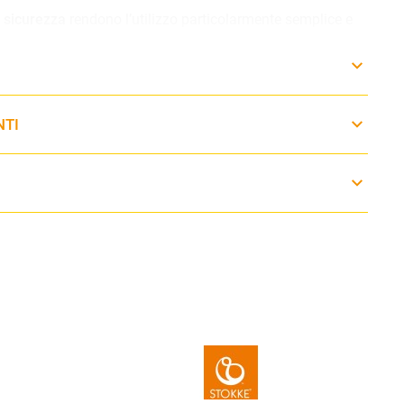
 sicurezza
rendono l’utilizzo particolarmente semplice e
 indossarlo o rimuoverlo, anche con una sola mano.
aspirante e morbido
, favorisce la circolazione dell’aria e
onfortevole in ogni stagione, evitando accumuli di
NTI
estere 100% riciclato
e prodotto con un processo senza
 una scelta attenta anche dal punto di vista ambientale.
icati
OEKO-TEX®
e privi di sostanze nocive.
zionale è stato premiato con il
German Design Award
,
 estetica, innovazione e praticità.
 a 15 kg (da 3,2 kg)
 – 127 cm