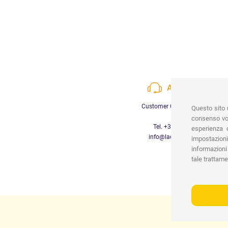
ASSISTENZA
Customer Care a disposizione
Questo sito u
consenso vor
Tel. +39 3452280233
esperienza d
info@lachiocciolababy.it
impostazioni
informazioni 
tale trattame