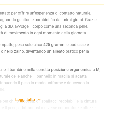
ttato per offrire un’esperienza di contatto naturale,
agnando genitori e bambini fin dai primi giorni. Grazie
glia 3D
, avvolge il corpo come una seconda pelle,
rtà di movimento in ogni momento della giornata.
mpatto, pesa solo circa
425 grammi
e può essere
 o nello zaino, diventando un alleato pratico per la
iene il bambino nella corretta
posizione ergonomica a M
,
rale delle anche. Il pannello in maglia si adatta
stribuendo il peso in modo uniforme e riducendo la
le.
Leggi tutto
e per chi lo indossa: gli
spallacci regolabili
e la
cintura
re il peso, adattandosi a diverse corporature e altezze.