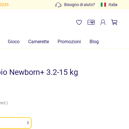
80233
Bisogno di aiuto?
Italia
Gioco
Camerette
Promozioni
Blog
io Newborn+ 3.2-15 kg
scl.)