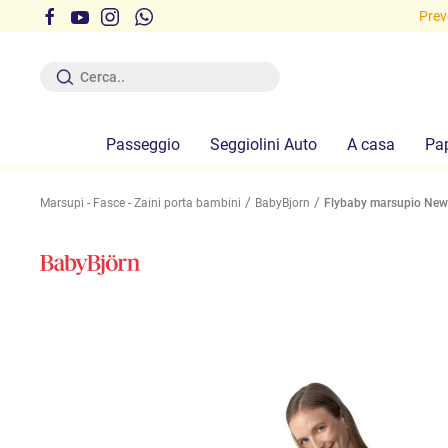
i gratuite sopra i 29,90 euro!
Preve
Passeggio
Seggiolini Auto
A casa
Pa
Marsupi - Fasce - Zaini porta bambini
BabyBjorn
Flybaby marsupio New