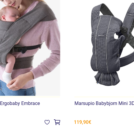
Materiale: 100% poliestere 
Certificazioni: OEKO-TEX® –
dell’Anca
Istruzioni di lavaggio
Lavaggio a mano o in lavatr
una borsa per il lavaggio p
asciugatrice.
Un marsupio pensato per c
con un design leggero ch
 Ergobaby Embrace
Marsupio Babybjorn Mini 3
119,90€