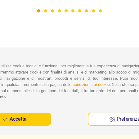
PAGAMENTI
Vasta gamma di pagamenti:
Co
tilizza cookie tecnici e funzionali per migliorare la tua esperienza di navigazio
Carte di Credito, Bonifico, PayPal e
remmo attivare cookie con finalità di analisi e di marketing, allo scopo di migl
Contrassegno.
Ri
i navigazione e di mostrarti prodotti e servizi di tuo interesse. Puoi modi
Spe
 in qualsiasi momento nella pagina delle
condizioni sui cookie.
Nella stessa pa
sul responsabile della gestione dei tuoi dati, il trattamento dei dati personali e 
nto.
Accetta
Preferenz