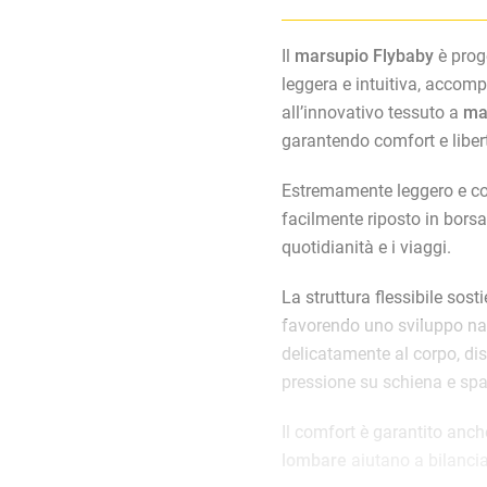
Il
marsupio Flybaby
è proge
leggera e intuitiva, accomp
all’innovativo tessuto a
ma
garantendo comfort e libe
Estremamente leggero e co
facilmente riposto in borsa
quotidianità e i viaggi.
La struttura flessibile sost
favorendo uno sviluppo natu
delicatamente al corpo, di
pressione su schiena e spal
Il comfort è garantito anch
lombare
aiutano a bilancia