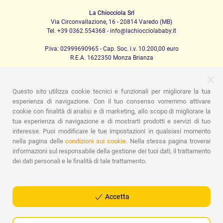
La Chiocciola Srl
Via Circonvallazione, 16 - 20814 Varedo (MB)
Tel. +39 0362.554368 - info@lachiocciolababy.it
P.iva: 02999690965 - Cap. Soc. i.v. 10.200,00 euro
R.E.A. 1622350 Monza Brianza
Questo sito utilizza cookie tecnici e funzionali per migliorare la tua
PRODOTTI
esperienza di navigazione. Con il tuo consenso vorremmo attivare
cookie con finalità di analisi e di marketing, allo scopo di migliorare la
Passeggio
Seggiolini Auto
A casa
Pappa
Nanna
tua esperienza di navigazione e di mostrarti prodotti e servizi di tuo
Igiene
Mamma e bebè
Abbigliamento
Gioco
Gift card
Kit baby set
Idee regalo
Camerette
Promozioni
interesse. Puoi modificare le tue impostazioni in qualsiasi momento
Marchi
nella pagina delle
condizioni sui cookie.
Nella stessa pagina troverai
informazioni sul responsabile della gestione dei tuoi dati, il trattamento
ASSISTENZA
dei dati personali e le finalità di tale trattamento.
Chi siamo
Contatti
Lista nascita
Blog
Assistenza
Spedizioni
Pagamenti
Faq
Guida all'Acquisto
Condizioni di Vendita
Gestione dei resi
Privacy Policy
Accetta
Cookie Policy