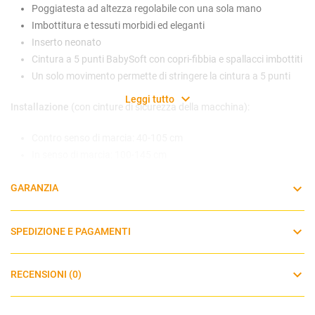
Poggiatesta ad altezza regolabile con una sola mano
Imbottitura e tessuti morbidi ed eleganti
Inserto neonato
Cintura a 5 punti BabySoft con copri-fibbia e spallacci imbottiti
Un solo movimento permette di stringere la cintura a 5 punti
Leggi tutto
Installazione
(con cinture di sicurezza della macchina):
Contro senso di marcia: 40-105 cm
In senso di marcia: 100-145 cm
Dettagli prodotto
:
GARANZIA
Peso 8,5 kg
SPEDIZIONE E PAGAMENTI
Certificazione: ECE R129/03
Utilizzo: 40-145 cm
Dimensioni: 53-81 x 46,5-48,5 x 49,5-79,5 cm
RECENSIONI (0)