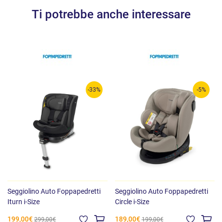
Ti potrebbe anche interessare
-33%
-5%
Seggiolino Auto Foppapedretti
Seggiolino Auto Foppapedretti
Iturn i-Size
Circle i-Size
199,00€
189,00€
299,00€
199,00€