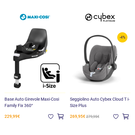
supporto sulla base FamilyFix 360 Pro (venduta separatamente)
forniscono il modo più sicuro e semplice per installare il seggiolino
auto, mentre utili indicatori visivi mostrano quando la base e il sedile
sono installati correttamente, dandoti la sicurezza che desideri
come genitore.
-4%
ClimaFlow per il controllo della temperatura
Approvazione TUV per i viaggi in aereo
Pulsante per garantire l'utilizzo corretto
Feedback visivo dell'installazione
Seggiolino auto ergonomico per la schiena, certificato da AGR
Viaggi comodi per i genitori
Maniglione ergonomico per il trasporto
Travel system 3 in 1 completo
Base Auto Girevole Maxi-Cosi
Seggiolino Auto Cybex Cloud T i-
Riduttore per neonato
Family Fix 360°
Size Plus
Cresce con il tuo bambino
229,99€
269,95€
279,95€
Capottina parasole extra-large
Rotazione a 360°
Utilizzo prolungato