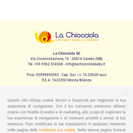
La Chiocciola Srl
Via Circonvallazione, 16 - 20814 Varedo (MB)
Tel. +39 0362.554368 - info@lachiocciolababy.it
P.iva: 02999690965 - Cap. Soc. i.v. 10.200,00 euro
R.E.A. 1622350 Monza Brianza
Questo sito utilizza cookie tecnici e funzionali per migliorare la tua
PRODOTTI
esperienza di navigazione. Con il tuo consenso vorremmo attivare
cookie con finalità di analisi e di marketing, allo scopo di migliorare la
Passeggio
Seggiolini Auto
A casa
Pappa
Nanna
tua esperienza di navigazione e di mostrarti prodotti e servizi di tuo
Igiene
Mamma e bebè
Abbigliamento
Gioco
Gift card
Kit baby set
Idee regalo
Camerette
Promozioni
interesse. Puoi modificare le tue impostazioni in qualsiasi momento
Promozioni
Marchi
nella pagina delle
condizioni sui cookie.
Nella stessa pagina troverai