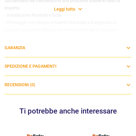
tuo bambino sia mantenuto in una posizione stabile in caso di
impatto.
Leggi tutto
- Installazione flessibile e facile
- Il fissaggio con cintura consente di installare il seggiolino in
qualsiasi posizione dell'auto, anche nel sedile del passeggero
anteriore e nella seduta centrale posteriore. L'installazione della
cintura e intuitiva con diverse soluzioni intelligenti e le piu semplici
GARANZIA
mai viste sul mercato.
- Il poggiatesta puo essere regolato in altezza in 10 posizioni
SPEDIZIONE E PAGAMENTI
RECENSIONI (0)
Peso del prodotto: 11,5 Kg
Ti potrebbe anche interessare