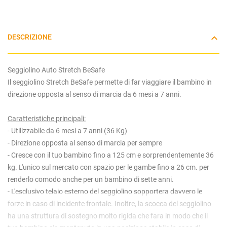
DESCRIZIONE
Seggiolino Auto Stretch BeSafe
Il seggiolino Stretch BeSafe permette di far viaggiare il bambino in
direzione opposta al senso di marcia da 6 mesi a 7 anni.
Caratteristiche principali:
- Utilizzabile da 6 mesi a 7 anni (36 Kg)
- Direzione opposta al senso di marcia per sempre
- Cresce con il tuo bambino fino a 125 cm e sorprendentemente 36
kg. L'unico sul mercato con spazio per le gambe fino a 26 cm. per
renderlo comodo anche per un bambino di sette anni.
- L'esclusivo telaio esterno del seggiolino sopportera davvero le
forze in caso di incidente frontale. Inoltre, la scocca del seggiolino
ha una struttura di sostegno molto rigida che fara in modo che il