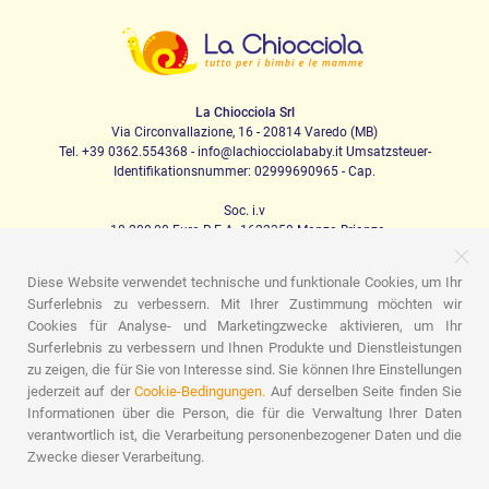
La Chiocciola Srl
Via Circonvallazione, 16 - 20814 Varedo (MB)
Tel. +39 0362.554368 - info@lachiocciolababy.it Umsatzsteuer-
Identifikationsnummer: 02999690965 - Cap.
Soc. i.v
. 10.200,00 Euro R.E.A. 1622350 Monza Brianza
Diese Website verwendet technische und funktionale Cookies, um Ihr
Surferlebnis zu verbessern. Mit Ihrer Zustimmung möchten wir
PRODOTTI
Cookies für Analyse- und Marketingzwecke aktivieren, um Ihr
Surferlebnis zu verbessern und Ihnen Produkte und Dienstleistungen
Ich laufe
Kindersitze
Das Haus
Babynahrung
zu zeigen, die für Sie von Interesse sind. Sie können Ihre Einstellungen
Schlafen
Babyhygiene
Mama und Baby
Bekleidung
Spiel
Geschenk-Karte
Set für Babys
Geschenk-Ideen
jederzeit auf der
Cookie-Bedingungen.
Auf derselben Seite finden Sie
Zimmer für Kinder
Werbeaktionen
Marchi
Informationen über die Person, die für die Verwaltung Ihrer Daten
verantwortlich ist, die Verarbeitung personenbezogener Daten und die
ASSISTENZA
Zwecke dieser Verarbeitung.
Wer wir sind
Kontakte
Liste der Geburten
Blog