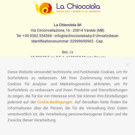
La Chiocciola Srl
Via Circonvallazione, 16 - 20814 Varedo (MB)
Tel. +39 0362.554368 - info@lachiocciolababy.it Umsatzsteuer-
Identifikationsnummer: 02999690965 - Cap.
Soc. i.v
. 10.200,00 Euro R.E.A. 1622350 Monza Brianza
Diese Website verwendet technische und funktionale Cookies, um Ihr
Surferlebnis zu verbessern. Mit Ihrer Zustimmung möchten wir
PRODOTTI
Cookies für Analyse- und Marketingzwecke aktivieren, um Ihr
Surferlebnis zu verbessern und Ihnen Produkte und Dienstleistungen
Ich laufe
Kindersitze
Das Haus
Babynahrung
zu zeigen, die für Sie von Interesse sind. Sie können Ihre Einstellungen
Schlafen
Babyhygiene
Mama und Baby
Bekleidung
Spiel
Geschenk-Karte
Set für Babys
Geschenk-Ideen
jederzeit auf der
Cookie-Bedingungen.
Auf derselben Seite finden Sie
Zimmer für Kinder
Werbeaktionen
Marchi
Informationen über die Person, die für die Verwaltung Ihrer Daten
verantwortlich ist, die Verarbeitung personenbezogener Daten und die
ASSISTENZA
Zwecke dieser Verarbeitung.
Wer wir sind
Kontakte
Liste der Geburten
Blog
Assistenz
Sendungen
Zahlungen
Faq
Einkaufsführer