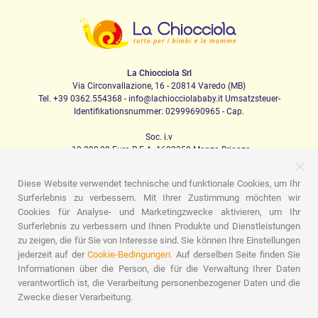
La Chiocciola Srl
Via Circonvallazione, 16 - 20814 Varedo (MB)
Tel. +39 0362.554368 - info@lachiocciolababy.it Umsatzsteuer-
Identifikationsnummer: 02999690965 - Cap.
Soc. i.v
. 10.200,00 Euro R.E.A. 1622350 Monza Brianza
Diese Website verwendet technische und funktionale Cookies, um Ihr
Surferlebnis zu verbessern. Mit Ihrer Zustimmung möchten wir
PRODOTTI
Cookies für Analyse- und Marketingzwecke aktivieren, um Ihr
Surferlebnis zu verbessern und Ihnen Produkte und Dienstleistungen
Ich laufe
Kindersitze
Das Haus
Babynahrung
zu zeigen, die für Sie von Interesse sind. Sie können Ihre Einstellungen
Schlafen
Babyhygiene
Mama und Baby
Bekleidung
Spiel
Geschenk-Karte
Set für Babys
Geschenk-Ideen
jederzeit auf der
Cookie-Bedingungen.
Auf derselben Seite finden Sie
Zimmer für Kinder
Werbeaktionen
Marchi
Informationen über die Person, die für die Verwaltung Ihrer Daten
verantwortlich ist, die Verarbeitung personenbezogener Daten und die
ASSISTENZA
Zwecke dieser Verarbeitung.
Wer wir sind
Kontakte
Liste der Geburten
Blog