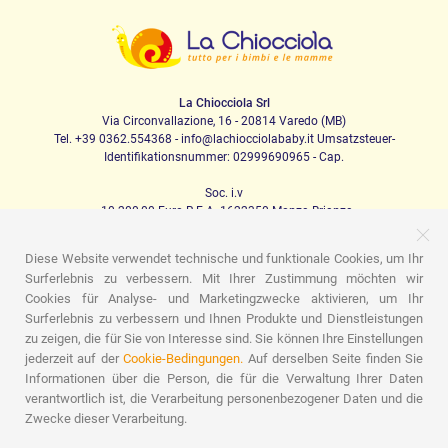
La Chiocciola Srl
Via Circonvallazione, 16 - 20814 Varedo (MB)
Tel. +39 0362.554368 - info@lachiocciolababy.it Umsatzsteuer-
Identifikationsnummer: 02999690965 - Cap.
Soc. i.v
. 10.200,00 Euro R.E.A. 1622350 Monza Brianza
Diese Website verwendet technische und funktionale Cookies, um Ihr
Surferlebnis zu verbessern. Mit Ihrer Zustimmung möchten wir
PRODOTTI
Cookies für Analyse- und Marketingzwecke aktivieren, um Ihr
Surferlebnis zu verbessern und Ihnen Produkte und Dienstleistungen
Ich laufe
Kindersitze
Das Haus
Babynahrung
zu zeigen, die für Sie von Interesse sind. Sie können Ihre Einstellungen
Schlafen
Babyhygiene
Mama und Baby
Bekleidung
Spiel
Geschenk-Karte
Set für Babys
Geschenk-Ideen
jederzeit auf der
Cookie-Bedingungen.
Auf derselben Seite finden Sie
Zimmer für Kinder
Werbeaktionen
Marchi
Informationen über die Person, die für die Verwaltung Ihrer Daten
verantwortlich ist, die Verarbeitung personenbezogener Daten und die
ASSISTENZA
Zwecke dieser Verarbeitung.
Wer wir sind
Kontakte
Liste der Geburten
Blog