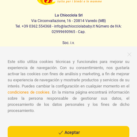
La Chiocciola Srl
Via Circonvallazione, 16 - 20814 Varedo (MB)
Tel. +39 0362.554368 - info@lachiocciolababy.it Número de IVA:
02999690965 - Cap.
Soc. i.v.
10.200,00 euros R.E.A. 1622350 Monza Brianza
Este sitio utiliza cookies técnicas y funcionales para mejorar su
experiencia de navegación. Con su consentimiento, nos gustaría
PRODOTTI
activar las cookies con fines de análisis y marketing, a fin de mejorar
su experiencia de navegación y mostrarle productos y servicios de su
Caminando
Asientos de coche
La casa
Comida
interés. Puedes cambiar la configuración en cualquier momento en el
Canción de cuna
Higiene
Mamá y bebé
Prendas
condiciones de cookies.
En la misma página encontrará información
Juego
Tarjeta regalo
Kit de set para bebés
Ideas para
regalos
Habitaciones para niños
Promociones
sobre la persona responsable de gestionar sus datos, el
Promociones
Marcas
procesamiento de los datos personales y los fines de dicho
procesamiento.
ASSISTENZA
Quiénes somos
Contactos
Lista de nacimiento
Blog
Asistencia
Envíos
Pagos
Preguntas frecuentes
Guía de
Aceptar
compra
Condiciones de venta
Gestión de devoluciones