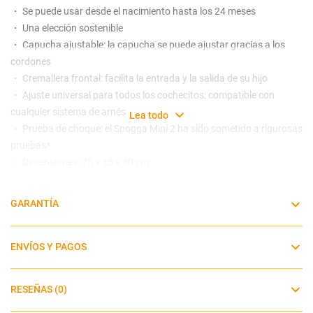
・ Se puede usar desde el nacimiento hasta los 24 meses
・ Una elección sostenible
・ Capucha ajustable: la capucha se puede ajustar gracias a los
cordones
・ Cremallera frontal: facilita la entrada y la salida de su hijo
・ Ajuste universal para todos los cochecitos: compatible con
cualquier sistema de arnés
Lea todo
・ Prueba de choque: el Snogga Mini 2 ha sido sometido a rigurosas
pruebas*
・ Dimensiones: 75 x 35 x 30 cm
*Pruebas de choque realizadas en asientos de automóvil Cybex
GARANTÍA
ENVÍOS Y PAGOS
RESEÑAS (0)