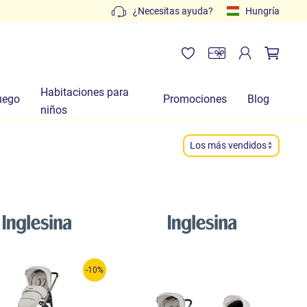
Presupuestos gratuitos: escribe a
¿Necesitas ayuda?
info@lachiocciolabab
Hungría
Habitaciones para
uego
Promociones
Blog
niños
-10%