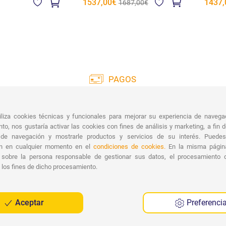
1537,00€
1437,
1687,00€
PAGOS
Amplia gama de pagos:
Entre
tarjetas de crédito, transferencia bancaria,
tiliza cookies técnicas y funcionales para mejorar su experiencia de naveg
PayPal y contrareembolso.
Rec
to, nos gustaría activar las cookies con fines de análisis y marketing, a fin 
En
 de navegación y mostrarle productos y servicios de su interés. Puede
ón en cualquier momento en el
condiciones de cookies.
En la misma página
 sobre la persona responsable de gestionar sus datos, el procesamiento 
 los fines de dicho procesamiento.
Aceptar
Preferenci