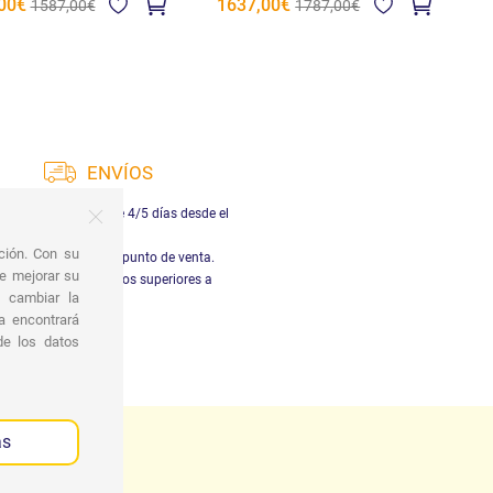
00€
1637,00€
1587,00€
1787,00€
ENVÍOS
ga en Italia dentro de 4/5 días desde el
pago.
ación. Con su
ogida gratuita en el punto de venta.
de mejorar su
vío gratuito en pedidos superiores a
s cambiar la
29,90€
 encontrará
de los datos
as