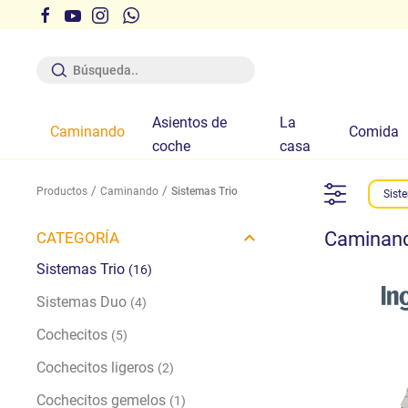
s pedidos dentro de los tiempos indicados en el sitio
Asientos de
La
Caminando
Comida
coche
casa
Productos
Caminando
Sistemas Trio
Sist
Caminando
CATEGORÍA
Sistemas Trio
(16)
Sistemas Duo
(4)
Cochecitos
(5)
Cochecitos ligeros
(2)
Cochecitos gemelos
(1)