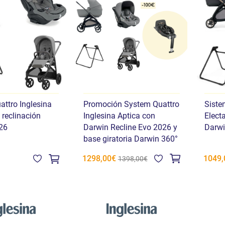
ttro Inglesina
Promoción System Quattro
Siste
 reclinación
Inglesina Aptica con
Elect
26
Darwin Recline Evo 2026 y
Darwi
base giratoria Darwin 360°
1298,00€
1049,
1398,00€