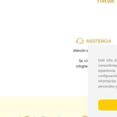
1149,00€
ASISTENCIA
Atención al cliente disponible
Este sitio u
Tel. +39 3452280233
consentimien
info@lachiocciolababy.it
experiencia
configuraci
información
personales y