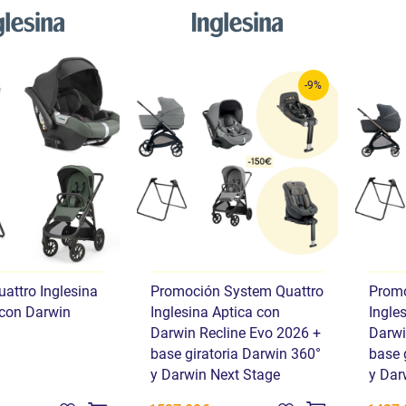
-9%
attro Inglesina
Promoción System Quattro
Promo
 con Darwin
Inglesina Aptica con
Ingle
Darwin Recline Evo 2026 +
Darwi
base giratoria Darwin 360°
base 
y Darwin Next Stage
y Dar