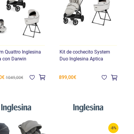
m Quattro Inglesina
Kit de cochecito System
a con Darwin
Duo Inglesina Aptica
0€
899,00€
1049,00€
-8%