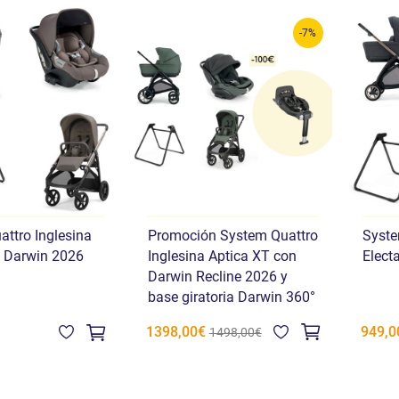
-7%
ttro Inglesina
Promoción System Quattro
Syste
n Darwin 2026
Inglesina Aptica XT con
Elect
Darwin Recline 2026 y
base giratoria Darwin 360°
1398,00€
949,0
1498,00€