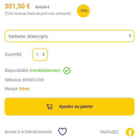
301,50
€
335,00
€
-10%
(TVA incluse, frais de port non compris)
Quantité
Disponibilité:
Immédiatement
Référence:
8050612559
Marque:
Erbesi
Ajouter au panier
Ajouter à la liste de souhaits
PARTAGEZ