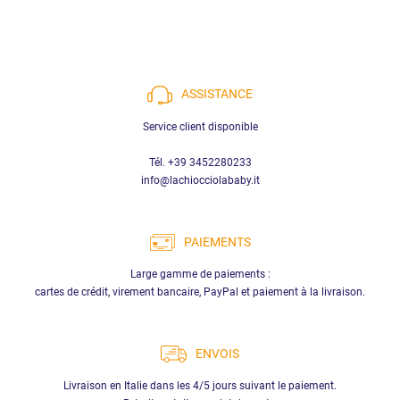
ASSISTANCE
Service client disponible
Tél. +39 3452280233
info@lachiocciolababy.it
PAIEMENTS
Large gamme de paiements :
cartes de crédit, virement bancaire, PayPal et paiement à la livraison.
ENVOIS
Livraison en Italie dans les 4/5 jours suivant le paiement.