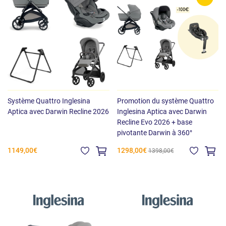
Système Quattro Inglesina
Promotion du système Quattro
Aptica avec Darwin Recline 2026
Inglesina Aptica avec Darwin
Recline Evo 2026 + base
pivotante Darwin à 360°
1149,00€
1298,00€
1398,00€