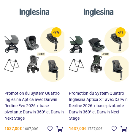
-9%
-8%
Promotion du System Quattro
Promotion du System Quattro
Inglesina Aptica avec Darwin
Inglesina Aptica XT avec Darwin
Recline Evo 2026 + base
Recline 2026 + base pivotante
pivotante Darwin 360° et Darwin
Darwin 360° et Darwin Next
Next Stage
Stage
1537,00€
1637,00€
1687,00€
1787,00€