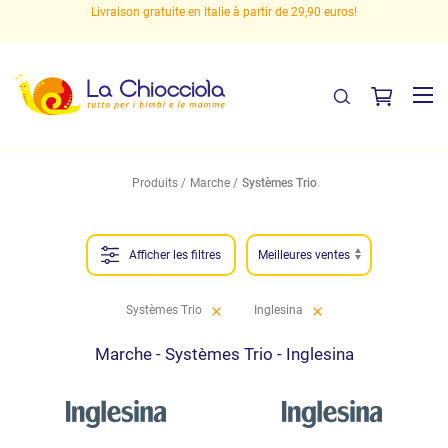
s
Livraison gratuite en Italie à partir de 29,90 euros!
Produits
Marche
Systèmes Trio
Afficher les filtres
Systèmes Trio
Inglesina
Marche - Systèmes Trio - Inglesina