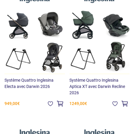
Système Quattro Inglesina
Système Quattro Inglesina
Electa avec Darwin 2026
Aptica XT avec Darwin Recline
2026
949,00€
1249,00€