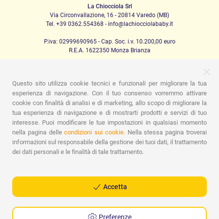
La Chiocciola Srl
Via Circonvallazione, 16 - 20814 Varedo (MB)
Tel. +39 0362.554368 - info@lachiocciolababy.it
P.iva: 02999690965 - Cap. Soc. i.v. 10.200,00 euro
R.E.A. 1622350 Monza Brianza
Questo sito utilizza cookie tecnici e funzionali per migliorare la tua
PRODOTTI
esperienza di navigazione. Con il tuo consenso vorremmo attivare
cookie con finalità di analisi e di marketing, allo scopo di migliorare la
Passeggio
Seggiolini Auto
A casa
Pappa
Nanna
Igiene
Mamma e bebè
Abbigliamento
Gioco
Gift card
tua esperienza di navigazione e di mostrarti prodotti e servizi di tuo
Kit baby set
Idee regalo
Camerette
Promozioni
interesse. Puoi modificare le tue impostazioni in qualsiasi momento
Promozioni
Marchi
nella pagina delle
condizioni sui cookie.
Nella stessa pagina troverai
informazioni sul responsabile della gestione dei tuoi dati, il trattamento
ASSISTENZA
dei dati personali e le finalità di tale trattamento.
Chi siamo
Contatti
Lista nascita
Blog
Assistenza
Spedizioni
Pagamenti
Faq
Guida all'Acquisto
Condizioni di Vendita
Gestione dei resi
Privacy Policy
Accetta
Cookie Policy
Preferenze