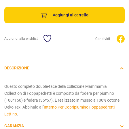
Aggiungi al carrello
Aggiungi alla wishlist
Condividi
DESCRIZIONE
Questo completo double-face della collezione Mammamia
Collection di Foppapedretti è composto da fodera per piumino
(100*150) e federa (35*57). È
realizzato in mussola 100% cotone
Oeko Tex. Abbinalo all'
Interno Per Copripiumino Foppapedretti
Lettino
.
GARANZIA