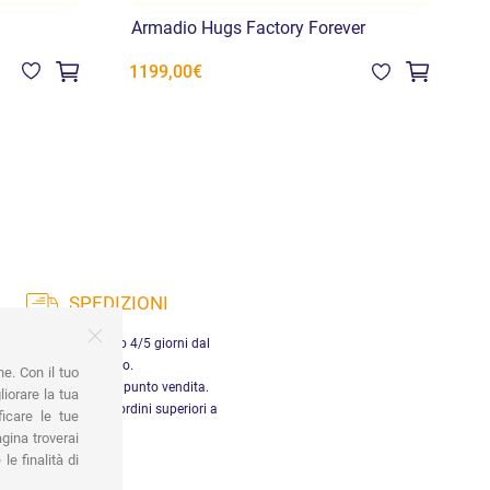
Armadio Hugs Factory Forever
A
8
1199,00€
SPEDIZIONI
nsegna in Italia entro 4/5 giorni dal
pagamento.
ne. Con il tuo
tiro gratuito presso il punto vendita.
iorare la tua
dizione gratuita per ordini superiori a
ficare le tue
29,90 €
gina troverai
le finalità di