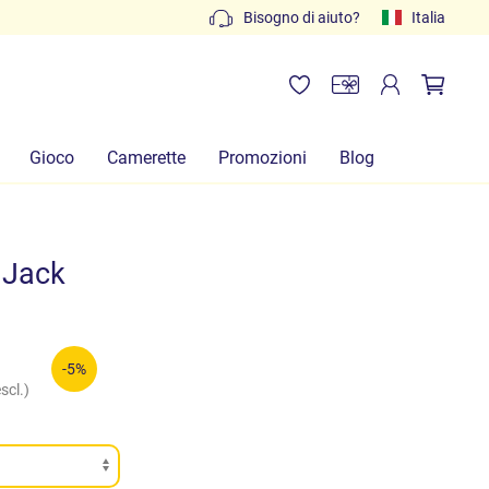
Preventivi gratuiti: scrivi a
Bisogno di aiuto?
info@lachiocciolababy.it
Italia
Gioco
Camerette
Promozioni
Blog
 Jack
-5%
scl.)