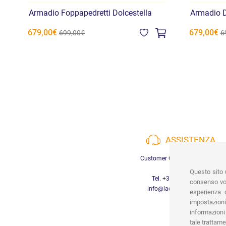
Armadio Foppapedretti Dolcestella
Armadio D
679,00€
679,00€
699,00€
6
ASSISTENZA
Customer Care a disposizione
Questo sito u
Tel. +39 3452280233
consenso vor
info@lachiocciolababy.it
esperienza d
impostazioni
informazioni 
tale trattame