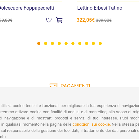
olcecuore Foppapedretti
Lettino Erbesi Tatino
322,05€
99,00€
339,00€
PAGAMENTI
Vasta gamma di pagamenti:
Co
Carte di Credito, Bonifico, PayPal e
tilizza cookie tecnici e funzionali per migliorare la tua esperienza di navigazio
Contrassegno.
Ri
remmo attivare cookie con finalità di analisi e di marketing, allo scopo di migl
Spe
i navigazione e di mostrarti prodotti e servizi di tuo interesse. Puoi modi
 in qualsiasi momento nella pagina delle
condizioni sui cookie.
Nella stessa pa
sul responsabile della gestione dei tuoi dati, il trattamento dei dati personali e 
nto.