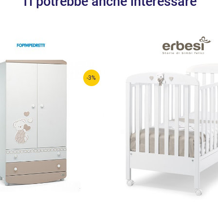
Ti potrebbe anche interessare
-3%