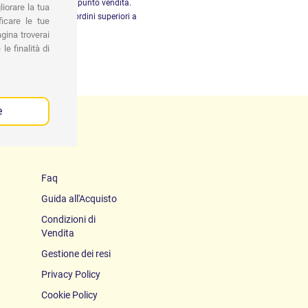
tiro gratuito presso il punto vendita.
iorare la tua
dizione gratuita per ordini superiori a
ficare le tue
29,90 €
gina troverai
le finalità di
e
Faq
Guida all'Acquisto
Condizioni di
Vendita
Gestione dei resi
Privacy Policy
Cookie Policy