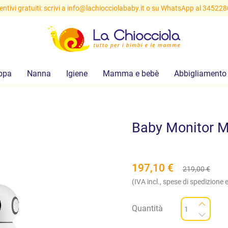
ntivi gratuiti: scrivi a
info@lachiocciolababy.it
o su WhatsApp al 34522
ppa
Nanna
Igiene
Mamma e bebè
Abbigliamento
Baby Monitor M
197,10
€
219,00
€
(IVA incl., spese di spedizione e
Quantità