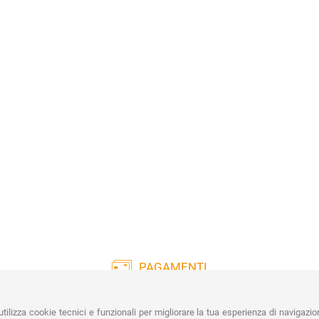
PAGAMENTI
Vasta gamma di pagamenti:
Co
Carte di Credito, Bonifico, PayPal e
tilizza cookie tecnici e funzionali per migliorare la tua esperienza di navigazio