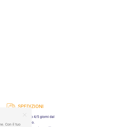
SPEDIZIONI
nsegna in Italia entro 4/5 giorni dal
pagamento.
ne. Con il tuo