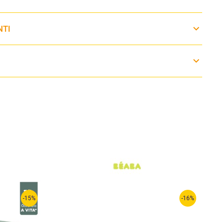
NTI
-15%
-16%