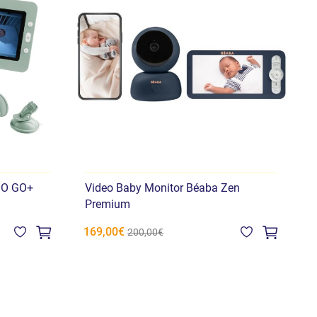
OO GO+
Video Baby Monitor Béaba Zen
V
Premium
169,00€
8
200,00€