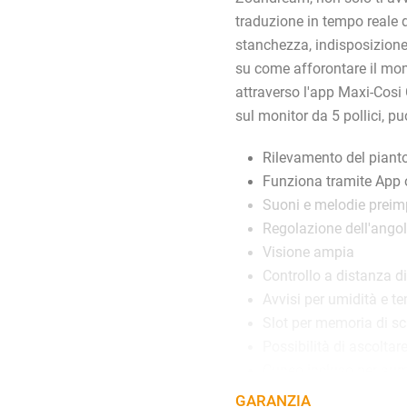
traduzione in tempo reale d
stanchezza, indisposizione, 
su come afforontare il mo
attraverso l'app Maxi-Cosi
sul monitor da 5 pollici, p
Rilevamento del piant
Funziona tramite App 
Suoni e melodie preim
Regolazione dell'ango
Visione ampia
Controllo a distanza d
Avvisi per umidità e 
Slot per memoria di s
Possibilità di ascoltar
Cuneo incluso per aume
GARANZIA