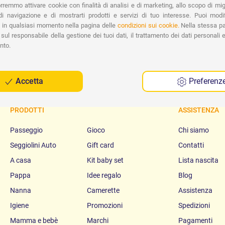
Contrassegno.
Ri
remmo attivare cookie con finalità di analisi e di marketing, allo scopo di migl
Spe
i navigazione e di mostrarti prodotti e servizi di tuo interesse. Puoi modi
 in qualsiasi momento nella pagina delle
condizioni sui cookie.
Nella stessa pa
sul responsabile della gestione dei tuoi dati, il trattamento dei dati personali e 
nto.
Accetta
Preferenz
PRODOTTI
ASSISTENZA
Passeggio
Gioco
Chi siamo
Seggiolini Auto
Gift card
Contatti
A casa
Kit baby set
Lista nascita
Pappa
Idee regalo
Blog
Nanna
Camerette
Assistenza
Igiene
Promozioni
Spedizioni
Mamma e bebè
Marchi
Pagamenti