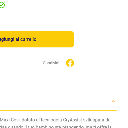
giungi al carrello
Condividi
Maxi-Cosi, dotato di tecnlogoia CryAssist sviluppata da
isa quando il tuo bambino sta piangendo, ma ti offre la