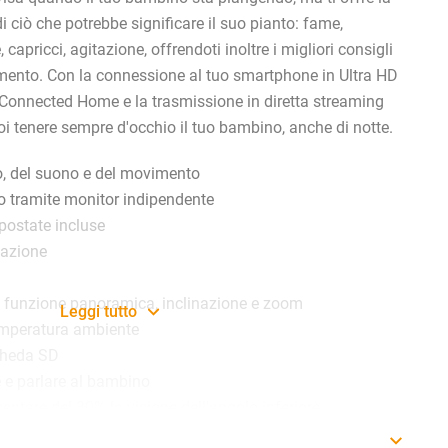
i ciò che potrebbe significare il suo pianto: fame,
capricci, agitazione, offrendoti inoltre i migliori consigli
mento. Con la connessione al tuo smartphone in Ultra HD
 Connected Home e la trasmissione in diretta streaming
uoi tenere sempre d'occhio il tuo bambino, anche di notte.
o, del suono e del movimento
o tramite monitor indipendente
postate incluse
lazione
i funzione panoramica, inclinazione e zoom
Leggi tutto
temperatura ambiente
cheda SD
e e parlare al bambino
ntare del 30% la visione dell'angolo inferiore