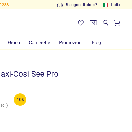
80233
Bisogno di aiuto?
Italia
Gioco
Camerette
Promozioni
Blog
axi-Cosi See Pro
-10%
scl.)