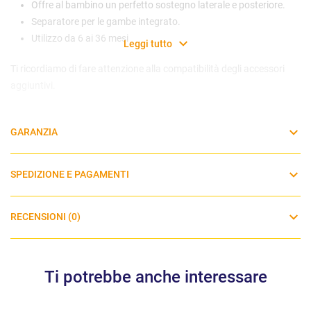
Offre al bambino un perfetto sostegno laterale e posteriore.
Separatore per le gambe integrato.
Utilizzo da 6 ai 36 mesi
Leggi tutto
Ti ricordiamo di fare attenzione alla compatibilità degli accessori
aggiuntivi.​
Dimensioni:
21 x 27 x 42 cm.
GARANZIA
SPEDIZIONE E PAGAMENTI
RECENSIONI (0)
Ti potrebbe anche interessare