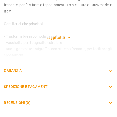
frenante, per facilitare gli spostamenti. La struttura e 100% made in
Italy.
Caratteristiche principali:
- Trasformabile in comoda cassettiera
Leggi tutto
- Vaschetta per il bagnetto estraibile
- Ruote gommate antigraffio, con sistema frenante, per facilitare gli
spostamenti
Peso e dimensioni
GARANZIA
Dimensioni aperto: 131 x 50 x 69 cm
Dimensioni chiuso: 89 x 47 x 69 cm
SPEDIZIONE E PAGAMENTI
Peso: 35 kg
RECENSIONI (0)