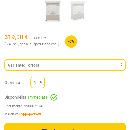
319,00
€
339,00
€
-6%
(IVA incl., spese di spedizione escl.)
Quantità
Disponibilità:
Immediata
Riferimento:
9900072143
Marchio:
Foppapedretti