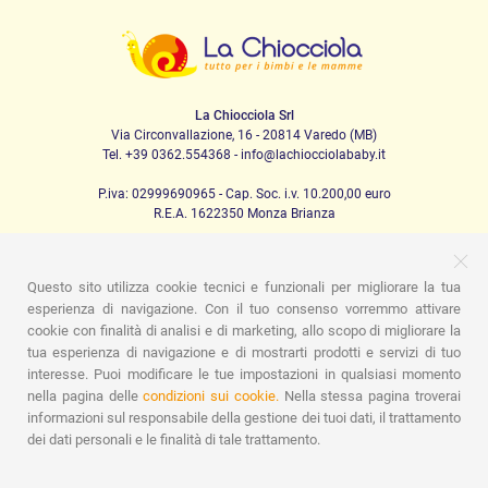
La Chiocciola Srl
Via Circonvallazione, 16 - 20814 Varedo (MB)
Tel. +39 0362.554368 - info@lachiocciolababy.it
P.iva: 02999690965 - Cap. Soc. i.v. 10.200,00 euro
R.E.A. 1622350 Monza Brianza
Questo sito utilizza cookie tecnici e funzionali per migliorare la tua
PRODOTTI
esperienza di navigazione. Con il tuo consenso vorremmo attivare
cookie con finalità di analisi e di marketing, allo scopo di migliorare la
Passeggio
Seggiolini Auto
A casa
Pappa
Nanna
Igiene
Mamma e bebè
Abbigliamento
Gioco
Gift card
tua esperienza di navigazione e di mostrarti prodotti e servizi di tuo
Kit baby set
Idee regalo
Camerette
Promozioni
interesse. Puoi modificare le tue impostazioni in qualsiasi momento
Promozioni
Marchi
nella pagina delle
condizioni sui cookie.
Nella stessa pagina troverai
informazioni sul responsabile della gestione dei tuoi dati, il trattamento
ASSISTENZA
dei dati personali e le finalità di tale trattamento.
Chi siamo
Contatti
Lista nascita
Blog
Assistenza
Spedizioni
Pagamenti
Faq
Guida all'Acquisto