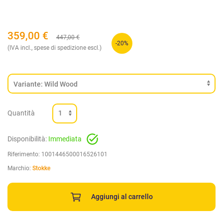
359,00
€
447,00
€
-20%
(IVA incl., spese di spedizione escl.)
Quantità
Disponibilità:
Immediata
Riferimento:
1001446500016526101
Marchio:
Stokke
Aggiungi al carrello