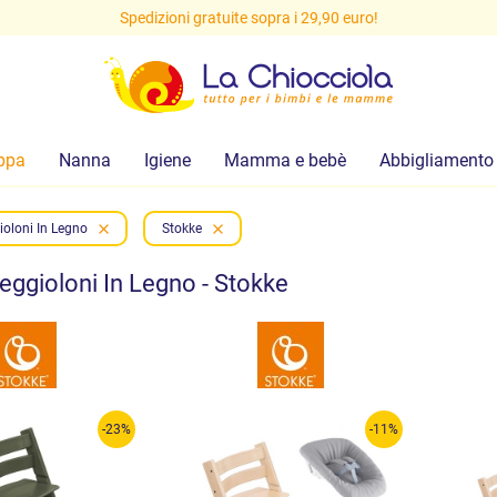
Spedizioni gratuite sopra i 29,90 euro!
ppa
Nanna
Igiene
Mamma e bebè
Abbigliamento
ioloni In Legno
Stokke
eggioloni In Legno - Stokke
-23%
-11%