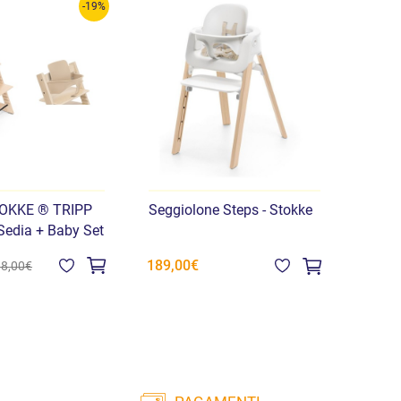
-19%
TOKKE ® TRIPP
Seggiolone Steps - Stokke
edia + Baby Set
189,00€
8,00€