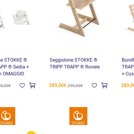
ne STOKKE ®
Seggiolone STOKKE ®
Bund
PP ® Sedia +
TRIPP TRAPP ® Rovere
TRAPP
in OMAGGIO
+ Cus
289,00€
289,0
8,00€
299,00€