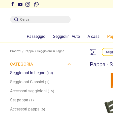
r ferie dal 12 al 19 Agosto compresi
Passeggio
Seggiolini Auto
A casa
Pa
Prodotti
Pappa
Seggioloni In Legno
Segg
Pappa - S
CATEGORIA
Seggioloni In Legno
(10)
Seggioloni Classici
(1)
Accessori seggioloni
(15)
Set pappa
(1)
Accessori pappa
(6)