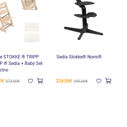
le STOKKE ® TRIPP
Sedia Stokke® Nomi®
 ® Sedia + Baby Set
cino
0€
224,00€
373,00€
259,00€