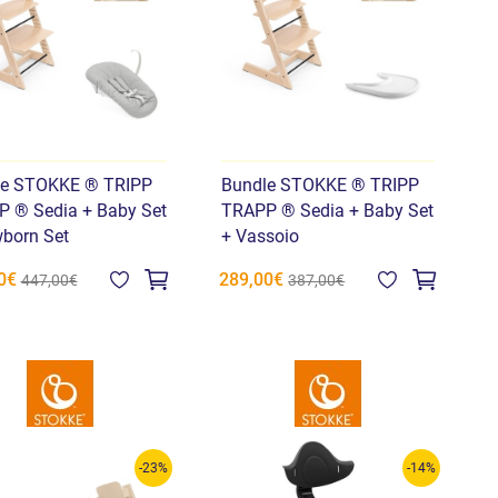
le STOKKE ® TRIPP
Bundle STOKKE ® TRIPP
 ® Sedia + Baby Set
TRAPP ® Sedia + Baby Set
born Set
+ Vassoio
0€
289,00€
447,00€
387,00€
-23%
-14%