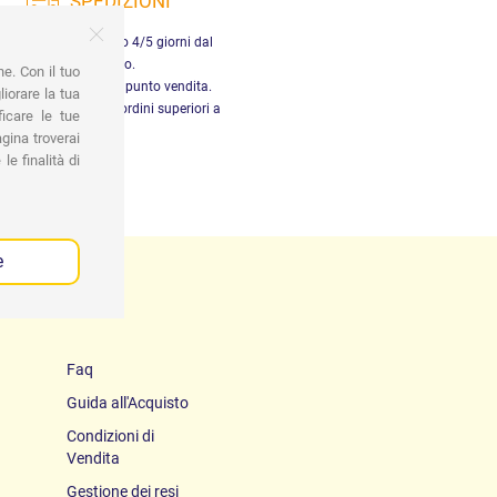
SPEDIZIONI
nsegna in Italia entro 4/5 giorni dal
pagamento.
ne. Con il tuo
tiro gratuito presso il punto vendita.
iorare la tua
dizione gratuita per ordini superiori a
ficare le tue
29,90 €
gina troverai
le finalità di
e
Faq
Guida all'Acquisto
Condizioni di
Vendita
Gestione dei resi