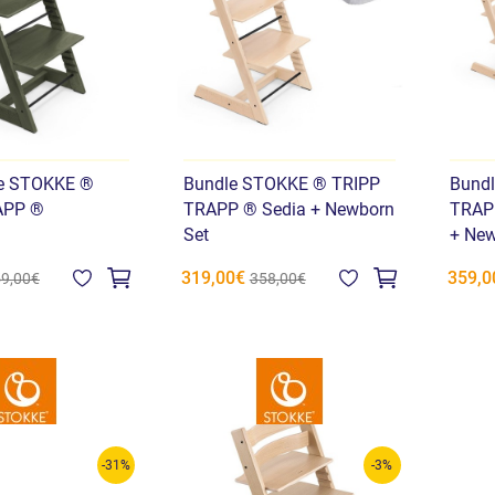
ne STOKKE ®
Bundle STOKKE ® TRIPP
Bund
APP ®
TRAPP ® Sedia + Newborn
TRAPP
Set
+ New
319,00€
359,0
9,00€
358,00€
-31%
-3%