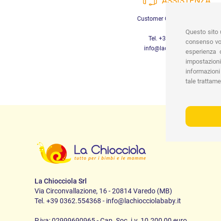
ASSISTENZA
Customer Care a disposizione
Questo sito u
Tel. +39 3452280233
consenso vor
info@lachiocciolababy.it
esperienza d
impostazioni
informazioni 
tale trattame
La Chiocciola Srl
Via Circonvallazione, 16 - 20814 Varedo (MB)
Tel. +39 0362.554368 - info@lachiocciolababy.it
P.iva: 02999690965 - Cap. Soc. i.v. 10.200,00 euro