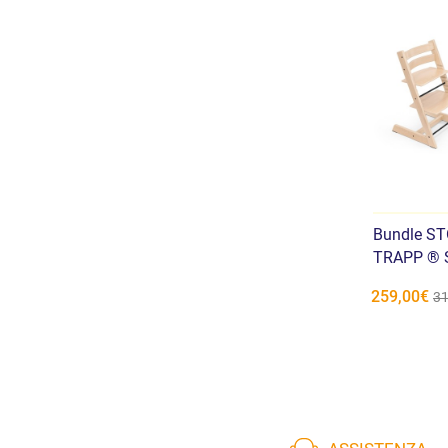
Bundle S
TRAPP ® S
259,00€
31