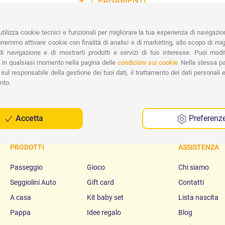
PAGAMENTI
Vasta gamma di pagamenti:
Co
Carte di Credito, Bonifico, PayPal e
tilizza cookie tecnici e funzionali per migliorare la tua esperienza di navigazio
Contrassegno.
Ri
remmo attivare cookie con finalità di analisi e di marketing, allo scopo di migl
Spe
i navigazione e di mostrarti prodotti e servizi di tuo interesse. Puoi modi
 in qualsiasi momento nella pagina delle
condizioni sui cookie.
Nella stessa pa
sul responsabile della gestione dei tuoi dati, il trattamento dei dati personali e 
nto.
Accetta
Preferenz
PRODOTTI
ASSISTENZA
Passeggio
Gioco
Chi siamo
Seggiolini Auto
Gift card
Contatti
A casa
Kit baby set
Lista nascita
Pappa
Idee regalo
Blog