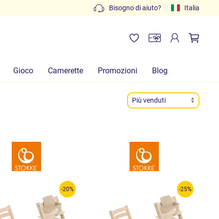
Preventivi gratuiti: scrivi a
Bisogno di aiuto?
info@lachiocciolababy.it
Italia
Gioco
Camerette
Promozioni
Blog
-20%
-25%