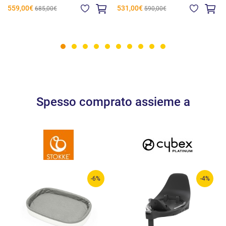
559,00€
531,00€
685,00€
590,00€
Spesso comprato assieme a
-6%
-4%