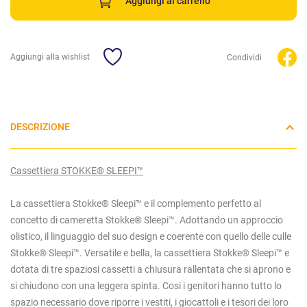
Aggiungi al carrello
Aggiungi alla wishlist
Condividi
DESCRIZIONE
Cassettiera STOKKE® SLEEPI™
La cassettiera Stokke® Sleepi™ e il complemento perfetto al
concetto di cameretta Stokke® Sleepi™. Adottando un approccio
olistico, il linguaggio del suo design e coerente con quello delle culle
Stokke® Sleepi™.​ Versatile e bella, la cassettiera Stokke® Sleepi™ e
dotata di tre spaziosi cassetti a chiusura rallentata che si aprono e
si chiudono con una leggera spinta. Cosi i genitori hanno tutto lo
spazio necessario dove riporre i vestiti, i giocattoli e i tesori dei loro