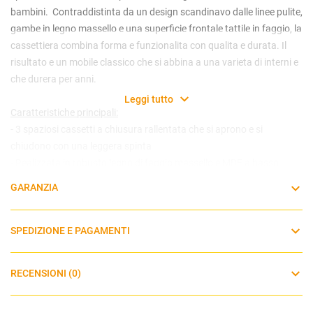
bambini. ​ ​Contraddistinta da un design scandinavo dalle linee pulite,
gambe in legno massello e una superficie frontale tattile in faggio, la
cassettiera combina forma e funzionalita con qualita e durata. Il
risultato e un mobile classico che si abbina a una varieta di interni e
che durera per anni.
Leggi tutto
Caratteristiche principali:
- 3 spaziosi cassetti a chiusura rallentata che si aprono e si
chiudono con una leggera spinta
- Realizzata in robusto legno di faggio massello e MDF a basso
contenuto di formaldeide
GARANZIA
- Dotata di kit per il fissaggio a parete
- Superficie frontale tattile in legno di faggio
- Collaudata per una stabilita eccezionale
SPEDIZIONE E PAGAMENTI
Dimensioni: 88 x 53,7 x 88,5 cm
RECENSIONI (0)
Peso: 48 Kg