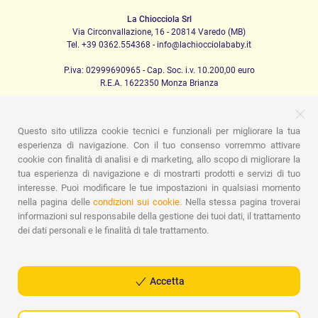
La Chiocciola Srl
Via Circonvallazione, 16 - 20814 Varedo (MB)
Tel. +39 0362.554368 - info@lachiocciolababy.it
P.iva: 02999690965 - Cap. Soc. i.v. 10.200,00 euro
R.E.A. 1622350 Monza Brianza
Questo sito utilizza cookie tecnici e funzionali per migliorare la tua
PRODOTTI
esperienza di navigazione. Con il tuo consenso vorremmo attivare
cookie con finalità di analisi e di marketing, allo scopo di migliorare la
Passeggio
Seggiolini Auto
A casa
Pappa
Nanna
Igiene
Mamma e bebè
Abbigliamento
Gioco
Gift card
tua esperienza di navigazione e di mostrarti prodotti e servizi di tuo
Kit baby set
Idee regalo
Camerette
Promozioni
interesse. Puoi modificare le tue impostazioni in qualsiasi momento
Promozioni
Marchi
nella pagina delle
condizioni sui cookie.
Nella stessa pagina troverai
informazioni sul responsabile della gestione dei tuoi dati, il trattamento
ASSISTENZA
dei dati personali e le finalità di tale trattamento.
Chi siamo
Contatti
Lista nascita
Blog
Assistenza
Spedizioni
Pagamenti
Faq
Guida all'Acquisto
Condizioni di Vendita
Gestione dei resi
Privacy Policy
Accetta
Cookie Policy