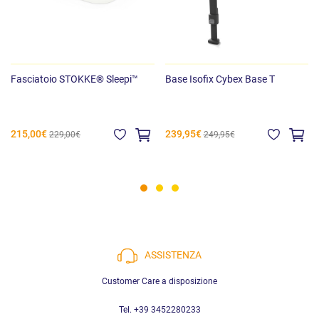
Fasciatoio STOKKE® Sleepi™
Base Isofix Cybex Base T
215,00€
239,95€
229,00€
249,95€
ASSISTENZA
Customer Care a disposizione
Tel. +39 3452280233