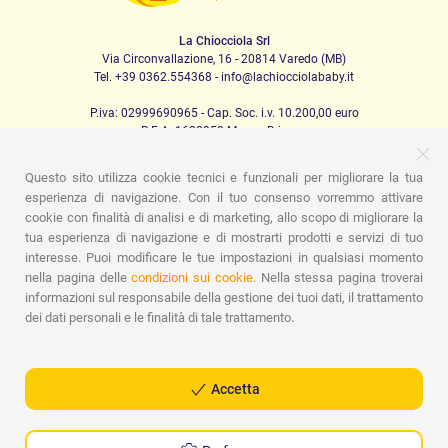
La Chiocciola Srl
Via Circonvallazione, 16 - 20814 Varedo (MB)
Tel. +39 0362.554368 - info@lachiocciolababy.it
P.iva: 02999690965 - Cap. Soc. i.v. 10.200,00 euro
R.E.A. 1622350 Monza Brianza
Questo sito utilizza cookie tecnici e funzionali per migliorare la tua
esperienza di navigazione. Con il tuo consenso vorremmo attivare
PRODOTTI
cookie con finalità di analisi e di marketing, allo scopo di migliorare la
tua esperienza di navigazione e di mostrarti prodotti e servizi di tuo
Passeggio
Seggiolini Auto
A casa
Pappa
Nanna
interesse. Puoi modificare le tue impostazioni in qualsiasi momento
Igiene
Mamma e bebè
Abbigliamento
Gioco
Gift card
Kit baby set
Idee regalo
Camerette
Promozioni
nella pagina delle
condizioni sui cookie.
Nella stessa pagina troverai
Promozioni
Marchi
informazioni sul responsabile della gestione dei tuoi dati, il trattamento
dei dati personali e le finalità di tale trattamento.
ASSISTENZA
Chi siamo
Contatti
Lista nascita
Blog
Assistenza
Spedizioni
Pagamenti
Faq
Guida all'Acquisto
Accetta
Condizioni di Vendita
Gestione dei resi
Privacy Policy
Cookie Policy