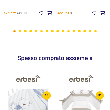
426,55€
322,05€
449,00€
339,00€
Spesso comprato assieme a
-5%
-5%