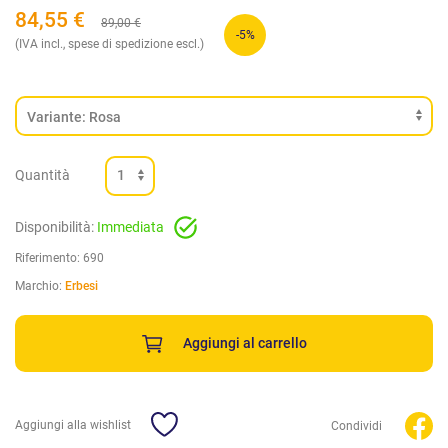
84,55
€
89,00
€
-5%
(IVA incl., spese di spedizione escl.)
Quantità
Disponibilità:
Immediata
Riferimento:
690
Marchio:
Erbesi
Aggiungi al carrello
Aggiungi alla wishlist
Condividi