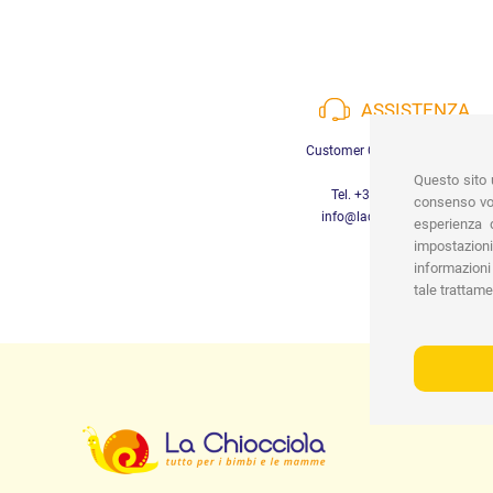
ASSISTENZA
Customer Care a disposizione
Questo sito u
Tel. +39 3452280233
consenso vor
info@lachiocciolababy.it
esperienza d
impostazioni
informazioni 
tale trattame