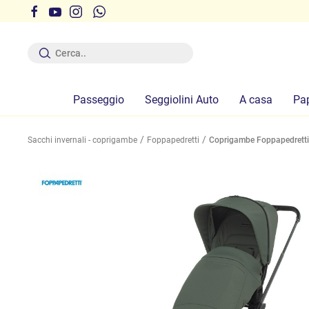
r ferie dal 12 al 19 Agosto compresi
Passeggio
Seggiolini Auto
A casa
Pa
Sacchi invernali - coprigambe
Foppapedretti
Coprigambe Foppapedretti