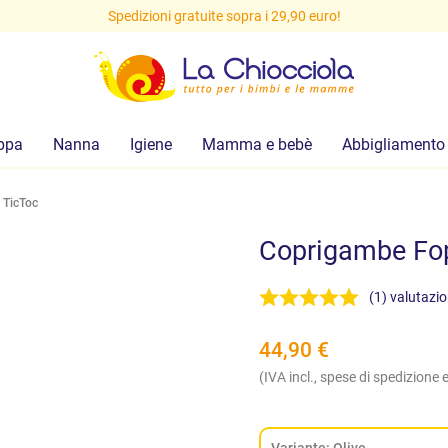
Spedizioni gratuite sopra i 29,90 euro!
ppa
Nanna
Igiene
Mamma e bebè
Abbigliamento
 TicToc
Coprigambe Fop
(1) valutazi
44,90
€
(IVA incl., spese di spedizione e