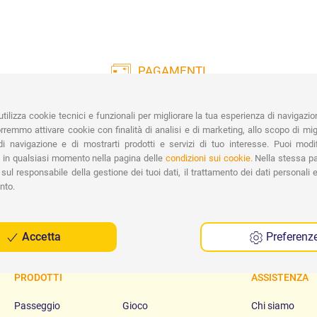
PAGAMENTI
Vasta gamma di pagamenti:
Co
Carte di Credito, Bonifico, PayPal e
tilizza cookie tecnici e funzionali per migliorare la tua esperienza di navigazio
Contrassegno.
Ri
remmo attivare cookie con finalità di analisi e di marketing, allo scopo di migl
Spe
i navigazione e di mostrarti prodotti e servizi di tuo interesse. Puoi modi
 in qualsiasi momento nella pagina delle
condizioni sui cookie.
Nella stessa pa
sul responsabile della gestione dei tuoi dati, il trattamento dei dati personali e 
nto.
Accetta
Preferenz
PRODOTTI
ASSISTENZA
Passeggio
Gioco
Chi siamo