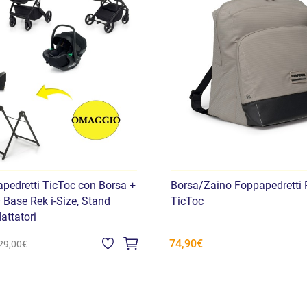
apedretti TicToc con Borsa +
Borsa/Zaino Foppapedretti P
ase Rek i-Size, Stand
TicToc
attatori
74,90€
29,00€