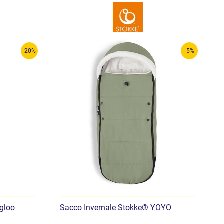
-20%
-5%
gloo
Sacco Invernale Stokke® YOYO
S