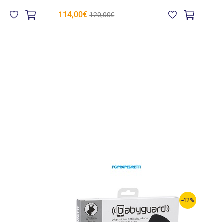
114,00€
7
120,00€
-42%