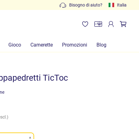
Preventivi gratuiti: scrivi a
Bisogno di aiuto?
info@lachiocciolababy.it
Italia
Gioco
Camerette
Promozioni
Blog
papedretti TicToc
one
scl.)