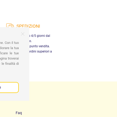
SPEDIZIONI
nsegna in Italia entro 4/5 giorni dal
pagamento.
ne. Con il tuo
tiro gratuito presso il punto vendita.
iorare la tua
dizione gratuita per ordini superiori a
ficare le tue
29,90 €
gina troverai
le finalità di
e
Faq